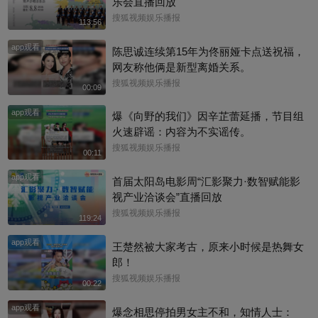
乐会直播回放
搜狐视频娱乐播报
113:56
app观看
陈思诚连续第15年为佟丽娅卡点送祝福，
网友称他俩是新型离婚关系。
搜狐视频娱乐播报
00:09
app观看
爆《向野的我们》因辛芷蕾延播，节目组
火速辟谣：内容为不实谣传。
搜狐视频娱乐播报
00:11
app观看
首届太阳岛电影周“汇影聚力·数智赋能影
视产业洽谈会”直播回放
搜狐视频娱乐播报
119:24
app观看
王楚然被大家考古，原来小时候是热舞女
郎！
搜狐视频娱乐播报
00:22
app观看
爆念相思停拍男女主不和，知情人士：