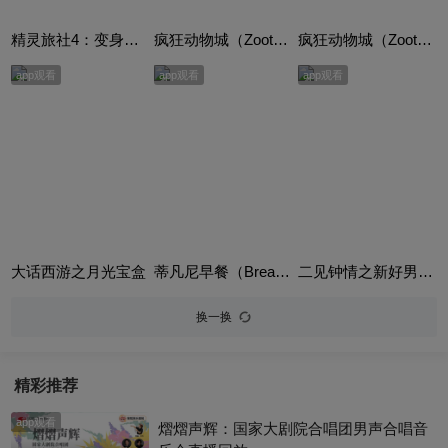
精灵旅社4：变身大冒险（Hotel Transylvania 4: Transformania）
疯狂动物城（Zootopia）英语版
疯狂动物城（Zootopia）普通话版
app观看
app观看
app观看
大话西游之月光宝盒
蒂凡尼早餐（Breakfast at Tiffany's）
二见钟情之新好男人（Mr. Wrong）
换一换
精彩推荐
app观看
熠熠声辉：国家大剧院合唱团男声合唱音