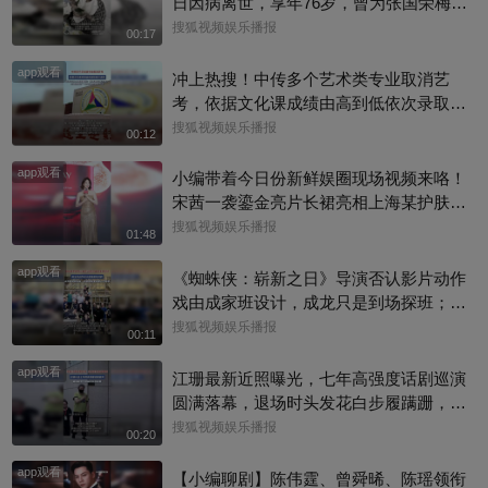
日因病离世，享年76岁，曾为张国荣梅艳
芳歌曲填词，也曾参演《逃学威龙》《鹿
搜狐视频娱乐播报
00:17
鼎记》《唐伯虎点秋香》等作品。从幕后
app观看
填词到幕前演戏，他把自己活成了香港流
冲上热搜！中传多个艺术类专业取消艺
行文化的一个符号。一路走好！
考，依据文化课成绩由高到低依次录取，
校方工作人员回复称：并不是取消艺考，
搜狐视频娱乐播报
00:12
只是调整了一些专业的录取方式
app观看
小编带着今日份新鲜娱圈现场视频来咯！
宋茜一袭鎏金亮片长裙亮相上海某护肤品
牌举办的新品发布会，活动上，她教学护
搜狐视频娱乐播报
01:48
肤操，还透露了近况，一起来看看现场还
app观看
有哪些趣事吧#宋茜
《蜘蛛侠：崭新之日》导演否认影片动作
戏由成家班设计，成龙只是到场探班；本
片武指张鹏师从成家班的布拉德·艾伦，成
搜狐视频娱乐播报
00:11
龙也曾认证他是成家班第七代成员！
app观看
江珊最新近照曝光，七年高强度话剧巡演
圆满落幕，退场时头发花白步履蹒跚，手
捂胸口状态疲惫
搜狐视频娱乐播报
00:20
app观看
【小编聊剧】陈伟霆、曾舜晞、陈瑶领衔