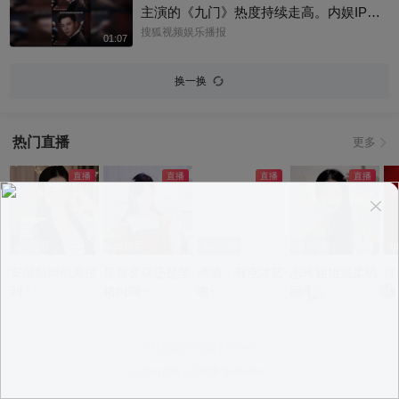
主演的《九门》热度持续走高。内娱IP改
编难得一见！陈伟霆版张启山，盗墓笔记
搜狐视频娱乐播报
01:07
宇宙里为数不多真人反哺纸片人的角色。
你心中张启山的样子？评论区聊聊吧@上
换一换
戏啦 @星同事 @小申小申 @小纪炖蘑菇
@名人狐 @元气小梨 @一张大脸 @搜狐
视频影展 #九门 #陈伟霆
热门直播
更多
app观看
app观看
app观看
app观看
a
安徽貂蝉前来报
是百灵鸟还是学
滴滴，有点才艺
志玲姐姐温柔哄
辣
到！
猪叫啊~
噢~
睡中~
线
意见反馈
|
PC版
|
APP专区
Copyright ©
2026 Sohu Inc.