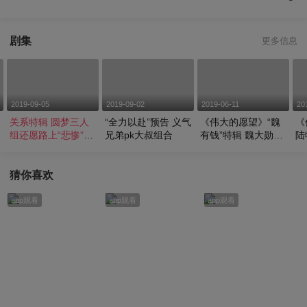
剧集
更多信息
2019-09-05
2019-09-02
2019-06-11
20
关系特辑 圆梦三人
“全力以赴”预告 义气
《伟大的愿望》“魏
《
组还愿路上“悲惨”非
兄弟pk大叔组合
有钱”特辑 魏大勋时
陆
常
尚泫雅妆逗笑全场
份
猜你喜欢
app观看
app观看
app观看