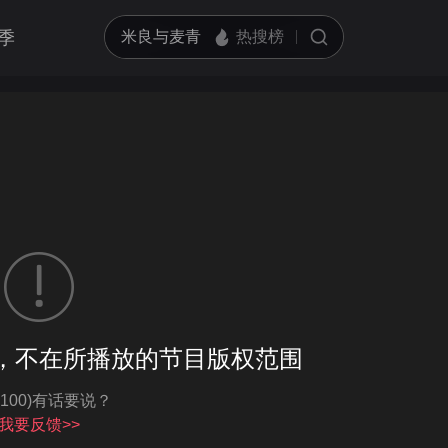
季
客户端播放
，不在所播放的节目版权范围
亮度
标准
-100)有话要说？
饱和度
100
循环播放
我要反馈>>
对比度
100
跳过片头片尾