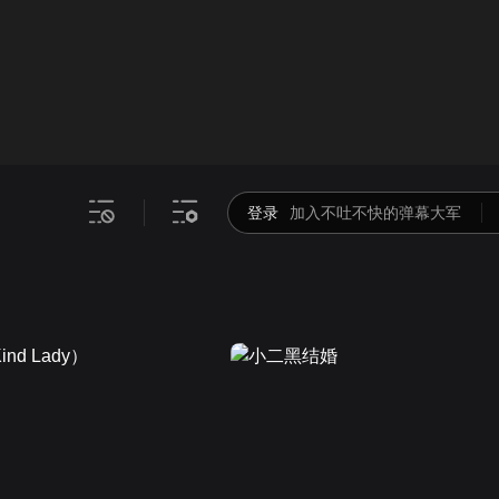
画面色彩调整
00
倍速
登录
加入不吐不快的弹幕大军