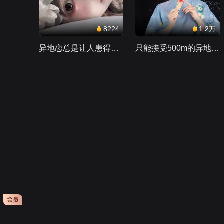
8224
1.2万
异地恋总是让人患得患失。。。
只能接受500m的异地恋，电动车没电了......