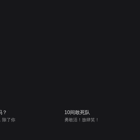
吗？
10间敢死队
，除了你
勇敢活！放肆笑！