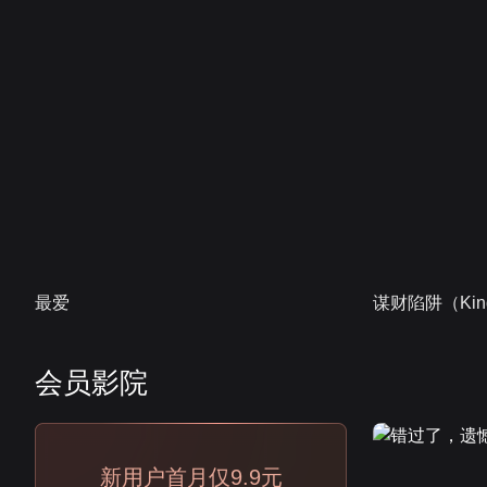
最爱
谋财陷阱（Kind
会员影院
会员
新用户首月仅9.9元