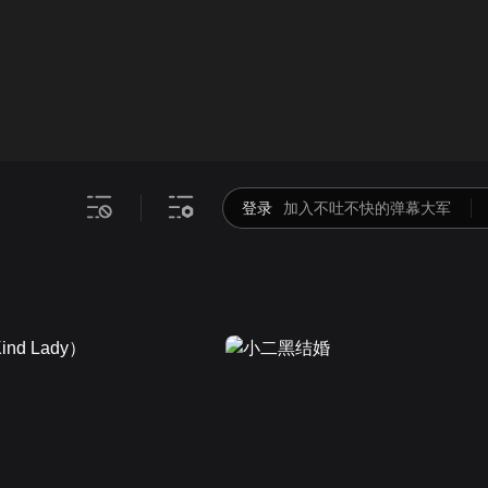
画面色彩调整
00
倍速
登录
加入不吐不快的弹幕大军