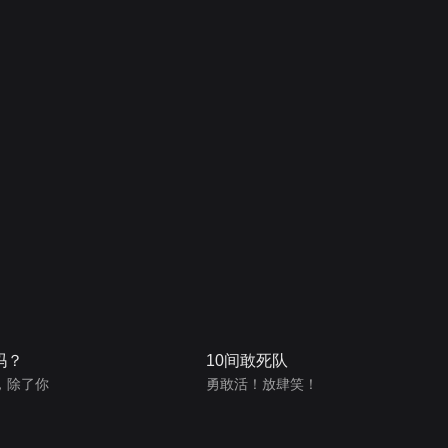
吗？
10间敢死队
，除了你
勇敢活！放肆笑！