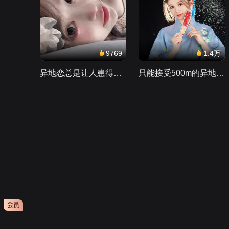
9769
1.4万
异地恋总是让人患得患失。。。
只能接受500m的异地恋，电动车没电了......