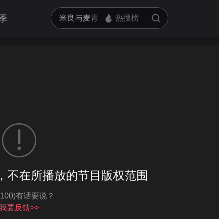
季
客户端播放
，不在所播放的节目版权范围
亮度
标准
-100)有话要说？
饱和度
100
循环播放
我要反馈>>
对比度
100
跳过片头片尾