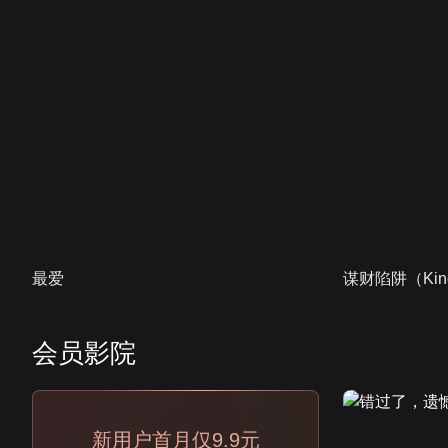
最爱
谋财陷阱（Kind
会员影院
会员
新用户首月仅9.9元