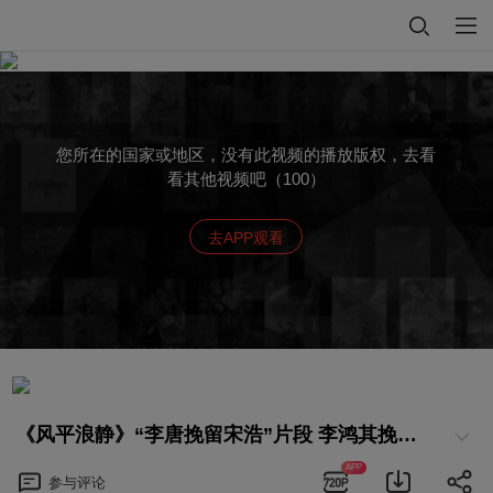
您所在的国家或地区，没有此视频的播放版权，去看
看其他视频吧（100）
去APP观看
《风平浪静》“李唐挽留宋浩”片段 李鸿其挽留章宇霸道盖楼
APP
参与
评论