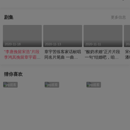
剧集
更多信息
2020-11-18
2020-11-13
2020-11-11
20
“李唐挽留宋浩”片段
章宇苦练客家话献唱
“酸奶求婚”正片片段
宋
李鸿其挽留章宇霸道
同名片尾曲 一曲宋
一句“结婚吧，咱
潘
盖楼
浩唱给潘晓霜的歌
俩”点燃甜蜜气氛
车
猜你喜欢
app观看
app观看
app观看