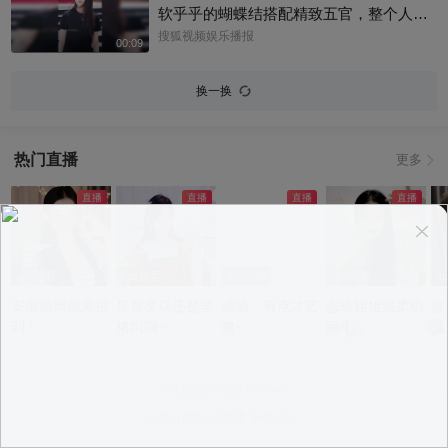
软乎乎的蝴蝶结搭配精致五官，整个人灵
气满满难怪大家都说艾米是大花幼年体，
搜狐视频娱乐播报
00:09
天生自带镜头氛围感～#艾米
换一换
热门直播
更多
app观看
app观看
app观看
app观看
a
安徽貂蝉前来报
是百灵鸟还是学
滴滴，有点才艺
志玲姐姐温柔哄
这
到！
猪叫啊~
噢~
睡中~
况
意见反馈
|
PC版
|
APP专区
Copyright ©
2026 Sohu Inc.