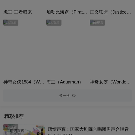
虎王·王者归来
加勒比海盗（Pirates of the Caribbean: The Curse of the Black Pearl）英语版
正义联盟（Justice League）
app观看
app观看
app观看
神奇女侠1984（Wonder Woman 1984）
海王（Aquaman）
神奇女侠（Wonder Woman）
换一换
精彩推荐
app观看
熠熠声辉：国家大剧院合唱团男声合唱音