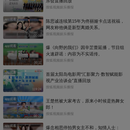
乐会直播回放
搜狐视频娱乐播报
113:56
app观看
陈思诚连续第15年为佟丽娅卡点送祝福，
网友称他俩是新型离婚关系。
搜狐视频娱乐播报
00:09
app观看
爆《向野的我们》因辛芷蕾延播，节目组
火速辟谣：内容为不实谣传。
搜狐视频娱乐播报
00:11
app观看
首届太阳岛电影周“汇影聚力·数智赋能影
视产业洽谈会”直播回放
搜狐视频娱乐播报
119:24
app观看
王楚然被大家考古，原来小时候是热舞女
郎！
搜狐视频娱乐播报
00:22
app观看
爆念相思停拍男女主不和，知情人士：