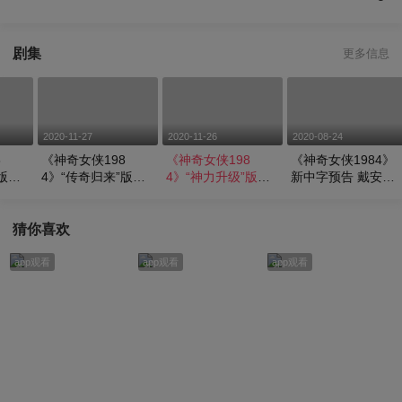
剧集
更多信息
2020-11-27
2020-11-26
2020-08-24
8
《神奇女侠198
《神奇女侠198
《神奇女侠1984》
版预
4》“传奇归来”版预
4》“神力升级”版预
新中字预告 戴安娜
奉献
告 女侠直面人性抉
告 女神回归拯救世
挥真言套索大战豹
择勇气捍卫正义真理
界
猜你喜欢
app观看
app观看
app观看