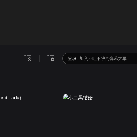
画面色彩调整
00
倍速
登录
加入不吐不快的弹幕大军