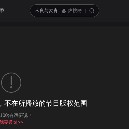
季
客户端播放
，不在所播放的节目版权范围
亮度
标准
-100)有话要说？
饱和度
100
循环播放
我要反馈>>
对比度
100
跳过片头片尾