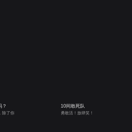
吗？
10间敢死队
，除了你
勇敢活！放肆笑！