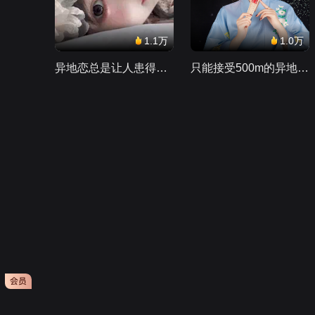
1.1万
1.0万
异地恋总是让人患得患失。。。
只能接受500m的异地恋，电动车没电了......