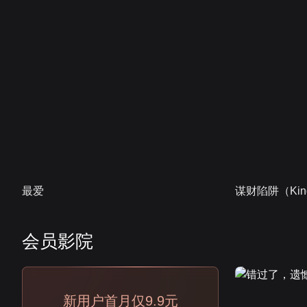
最爱
谋财陷阱（Kind
会员影院
会员
新用户首月仅9.9元