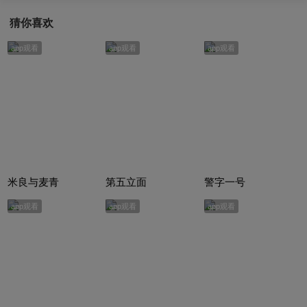
猜你喜欢
app观看
app观看
app观看
米良与麦青
第五立面
警字一号
app观看
app观看
app观看