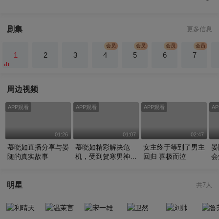
剧集
更多信息
1
2
3
4
5
6
7
周边视频
APP观看
APP观看
APP观看
A
01:26
01:07
02:47
慕晓如直播分享与晏
慕晓如精彩解决危
女主终于等到了男主
晏
随的真实故事
机，受到贺寒男神赏
回归 喜极而泣
会
识
明星
共7人
利晴天
温茉言
宋一雄
卫然
刘帅
鲁