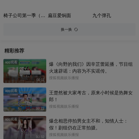
椅子公司第一季（The Chair Company Season 1）
扁豆爱焖面
九个弹孔
换一换
精彩推荐
app观看
爆《向野的我们》因辛芷蕾延播，节目组
火速辟谣：内容为不实谣传。
搜狐视频娱乐播报
00:11
app观看
王楚然被大家考古，原来小时候是热舞女
郎！
搜狐视频娱乐播报
00:22
app观看
爆念相思停拍男女主不和，知情人士：
假！剧组仍在正常拍摄。
搜狐视频娱乐播报
00:32