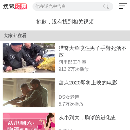
他在逆光中告白
抱歉，没有找到相关视频
大家都在看
猎奇大鱼咬住男子手臂死活不
放
阿里郎工作室
913.2万次播放
盘点2020即将上映的电影
DS女老诗
5.7万次播放
从小到大，胸罩的进化史