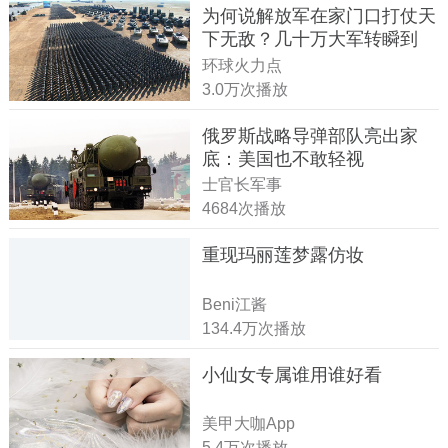
为何说解放军在家门口打仗天
下无敌？几十万大军转瞬到
达！
环球火力点
3.0万次播放
俄罗斯战略导弹部队亮出家
底：美国也不敢轻视
士官长军事
4684次播放
重现玛丽莲梦露仿妆
Beni江酱
134.4万次播放
小仙女专属谁用谁好看
美甲大咖App
5.4万次播放