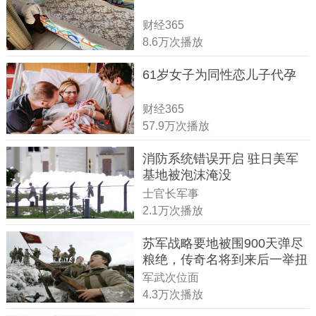
财经365
8.6万次播放
61岁女子为同性恋儿子代孕
财经365
57.9万次播放
消防系统错误开启 驻日美军
基地被泡沫淹没
士官长军事
2.1万次播放
苏军战略要地被围900天弹尽
粮绝，传奇名将到来后一举扭
转战局
军武次位面
4.3万次播放