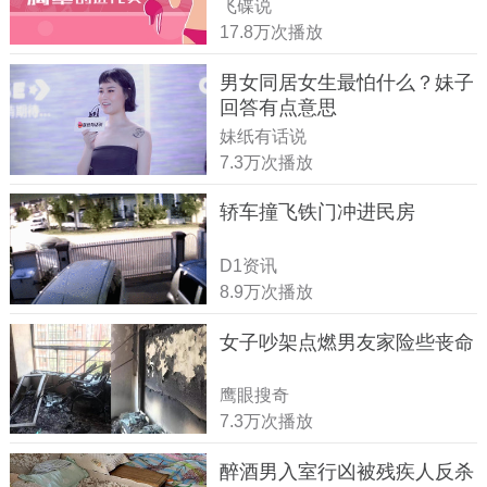
飞碟说
17.8万次播放
男女同居女生最怕什么？妹子
回答有点意思
妹纸有话说
7.3万次播放
轿车撞飞铁门冲进民房
D1资讯
8.9万次播放
女子吵架点燃男友家险些丧命
鹰眼搜奇
7.3万次播放
醉酒男入室行凶被残疾人反杀