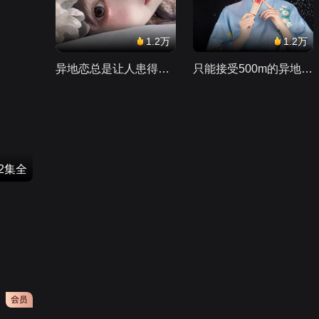
1.2万
1.2万
异地恋总是让人患得患失。。。
只能接受500m的异地恋，电动车没电了......
32集全