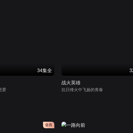
34集全
战火英雄
恩爱
抗日烽火中飞扬的青春
会员