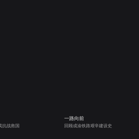
一路向前
戎抗战救国
回顾成渝铁路艰辛建设史