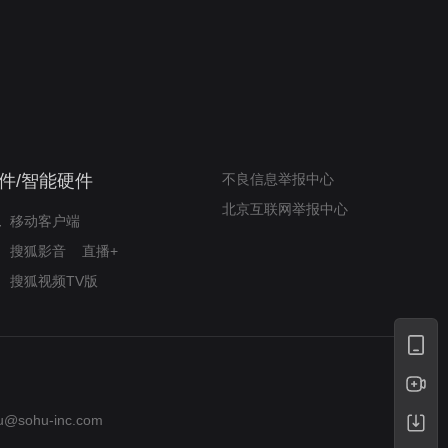
奇迹梦之队
小山羊威尔逆袭铸奇迹
件/智能硬件
不良信息举报中心
北京互联网举报中心
移动客户端
搜狐影音
直播+
搜狐视频TV版
u@sohu-inc.com