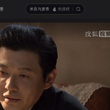
季
亮度
标准
饱和度
100
循环播放
对比度
100
跳过片头片尾