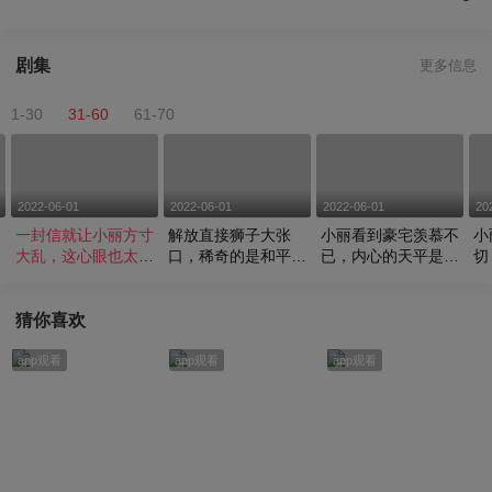
剧集
更多信息
1-30
31-60
61-70
2022-06-01
2022-06-01
2022-06-01
20
出
一封信就让小丽方寸
解放直接狮子大张
小丽看到豪宅羡慕不
小
让
大乱，这心眼也太小
口，稀奇的是和平居
已，内心的天平是否
切
了
然一口应下
失衡
展
猜你喜欢
app观看
app观看
app观看