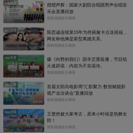
app观看
熠熠声辉：国家大剧院合唱团男声合唱音
乐会直播回放
搜狐视频娱乐播报
113:56
app观看
陈思诚连续第15年为佟丽娅卡点送祝福，
网友称他俩是新型离婚关系。
搜狐视频娱乐播报
00:09
app观看
爆《向野的我们》因辛芷蕾延播，节目组
火速辟谣：内容为不实谣传。
搜狐视频娱乐播报
00:11
app观看
首届太阳岛电影周“汇影聚力·数智赋能影
视产业洽谈会”直播回放
搜狐视频娱乐播报
119:24
app观看
王楚然被大家考古，原来小时候是热舞女
郎！
搜狐视频娱乐播报
00:22