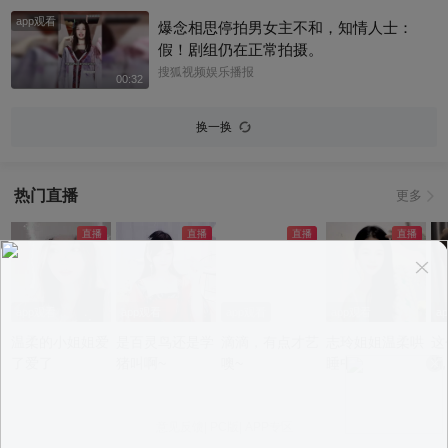
app观看
爆念相思停拍男女主不和，知情人士：
假！剧组仍在正常拍摄。
搜狐视频娱乐播报
00:32
换一换
热门直播
更多
app观看
app观看
app观看
app观看
a
温柔的小姐姐爱
是百灵鸟还是学
滴滴，有点才艺
志玲姐姐温柔哄
这
了爱了
猪叫啊~
噢~
睡中~
况
意见反馈
|
PC版
|
APP专区