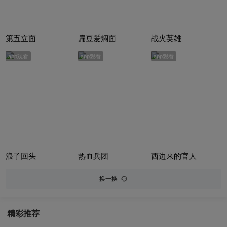
第五立面
扁豆爱焖面
战火英雄
app观看
app观看
app观看
浪子回头
热血兵团
西边来的官人
换一换
精彩推荐