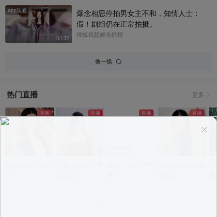
app观看
爆念相思停拍男女主不和，知情人士：
假！剧组仍在正常拍摄。
搜狐视频娱乐播报
00:32
换一换
热门直播
更多
app观看
app观看
app观看
app观看
a
安徽貂蝉前来报
是百灵鸟还是学
滴滴，有点才艺
志玲姐姐温柔哄
古
到！
猪叫啊~
噢~
睡中~
若
意见反馈
|
PC版
|
APP专区