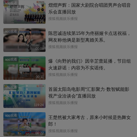
app观看
熠熠声辉：国家大剧院合唱团男声合唱音
乐会直播回放
搜狐视频娱乐播报
113:56
app观看
陈思诚连续第15年为佟丽娅卡点送祝福，
网友称他俩是新型离婚关系。
搜狐视频娱乐播报
00:09
app观看
爆《向野的我们》因辛芷蕾延播，节目组
火速辟谣：内容为不实谣传。
搜狐视频娱乐播报
00:11
app观看
首届太阳岛电影周“汇影聚力·数智赋能影
视产业洽谈会”直播回放
搜狐视频娱乐播报
119:24
app观看
王楚然被大家考古，原来小时候是热舞女
郎！
搜狐视频娱乐播报
00:22