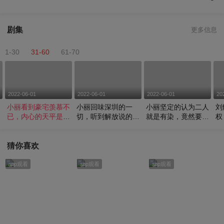
剧集
更多信息
1-30
31-60
61-70
2022-06-01
2022-06-01
2022-06-01
20
小丽看到豪宅羡慕不
小丽回味深圳的一
小丽坚定的认为二人
刘
居
已，内心的天平是否
切，听到解放说的发
就是有染，竟然要离
权
失衡
展又瞬间变脸
家出走来威胁
否
猜你喜欢
app观看
app观看
app观看