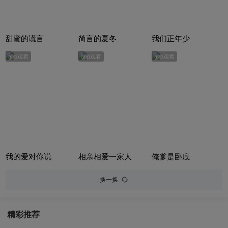
甜蜜的谎言
简言的夏冬
我们正年少
app观看
app观看
app观看
我的爱对你说
相亲相爱一家人
俺爹是卧底
换一换
精彩推荐