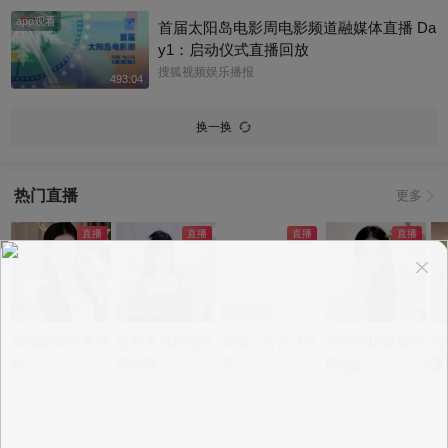
悉，女方是西班牙女演员埃斯特·埃克斯波
app观看
西托，出演《名校风暴》，祝福祝福~@搜
首届太阳岛电影周电影频道融媒体直播 Da
狐体育 @搜狐跑步 @小申小申
y1：启动仪式直播回放
搜狐视频娱乐播报
493:04
换一换
热门直播
更多
app观看
app观看
app观看
app观看
a
安徽貂蝉前来报
是百灵鸟还是学
滴滴，有点才艺
志玲姐姐温柔哄
古
到！
猪叫啊~
噢~
睡中~
沫
意见反馈
|
PC版
|
APP专区