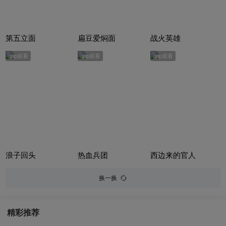
第五立面
扁豆爱焖面
战火英雄
app观看
app观看
app观看
浪子回头
热血兵团
西边来的官人
换一换
精彩推荐