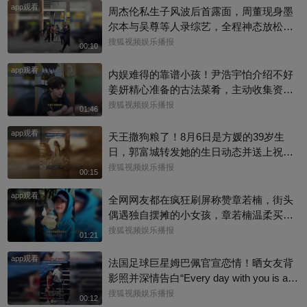
app观看
周杰伦私生子风波后首露面，周董现身墨
尔本与吴尊等人录综艺，全程神态放松、
有说有笑，还主动向路人打招呼，完全没
搜狐视频娱乐播报
00:10
有被连日来的负面传闻影响情绪。目前，
app观看
杰威尔已发声明追责，清者自清#周杰伦
内娱难得的靠谱小孩！尹浩宇怕介绍不好
姜妍精心准备的古法菜肴，主动收集资料
做PDF菜单，标注菜品地域背景配图，连
搜狐视频娱乐播报
01:46
同事都可以直接拿来使用。还有谁没刷到
app观看
中餐厅这个暖心片段！#尹浩宇 #姜妍
天王撒狗粮了！8月6日是方媛的39岁生
日，郭富城转发她的生日动态并送上祝
福：“祝老婆生日快乐，身体健康，心想事
搜狐视频娱乐播报
00:15
成。”俩人结婚多年，育有3个女儿，日常
app观看
甜蜜幸福~
全网网友都在疯狂刷屏称赞章若楠，街头
偶遇独自摆摊的小女孩，章若楠温柔买下
全部小羊，全程弯腰平视小朋友，一举一
搜狐视频娱乐播报
01:21
动尽显绝佳人品。最打动人的不是花钱全
app观看
包，是她照顾到小孩的自尊心，平等对
法国足球巨星姆巴佩官宣恋情！晒女友背
待，善意又体面，这种细碎的善意真的很
影照并深情告白“Every day with you is a s
圈粉～@星同事 @搜狐综艺 @明星狐 #章
unny day. 有你在的每一天 都是晴天”，据
搜狐视频娱乐播报
00:12
若楠