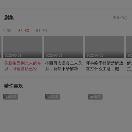
剧集
更多信息
1-30
31-60
61-70
2022-06-01
2022-06-01
2022-06-01
20
股
吴新生受到此人的赏
小丽再次误会二人关
怀林终于搞清楚解放
解
会
识，可这番话已经表
系，竟然不给解释的
在打什么主意，翻身
责
明不满
机会决意离婚
仗能否助力成功
落
猜你喜欢
app观看
app观看
app观看