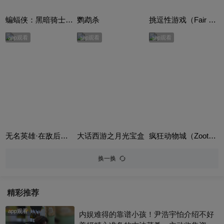
蝙蝠侠：黑暗骑士崛起（The Dark Knight Rises）
鹦鹉杀
挑逗性游戏（Fair Game）
app观看
app观看
app观看
无名英雄·在敌后（Hero）
大话西游之月光宝盒
疯狂动物城（Zootopia）英语版
换一换
精彩推荐
app观看
内娱难得的靠谱小孩！尹浩宇怕介绍不好