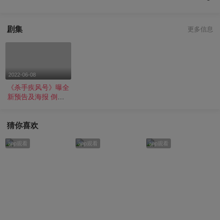
剧集
更多信息
2022-06-08
《杀手疾风号》曝全
新预告及海报 倒霉
杀手布拉德·皮
特“杀”出好运
猜你喜欢
app观看
app观看
app观看