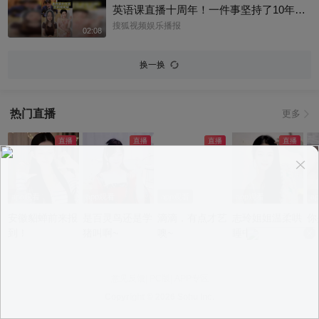
英语课直播十周年！一件事坚持了10年真
的太酷了，大家有没有跟着张老师的课
搜狐视频娱乐播报
02:08
程，看见更广阔的世界呢？细数内娱，其
实也藏着不少口语大神，他们一开口就对
换一换
味儿了，飙英文的片段甚至堪比口语范
本。今天咱们盘点英文输出质感拉满的艺
人，应援张老师的英语课。快跟着播报小
热门直播
更多
编一起来感受下什么叫开口即高级吧！@
张朝阳 @张朝阳的英语课 @麦小麦 @搜
狐先知道 @千里眼小当家 @高速公鹿 @
科学探索小组 @涛姐是女神 @狐圈圈 @
阿畅酷酷的 @小丰本丰 @小申小申 @刘
一杯 @Jen的很AI @一张大脸 @团子摘星
app观看
app观看
app观看
app观看
a
星 @元气小梨 @三三及里 @小纪炖蘑菇
安徽貂蝉前来报
是百灵鸟还是学
滴滴，有点才艺
志玲姐姐温柔哄
你
@吃喝玩乐找阿眉 @周沫Momo @小K财
到！
猪叫啊~
噢~
睡中~
宝书 @断舍离呀 @嘿凤梨like @不咽气的
小超人 @摸鱼兄弟 @直播狐 @小狐 @努
力学习的总结侠
意见反馈
|
PC版
|
APP专区
Copyright ©
2026 Sohu Inc.