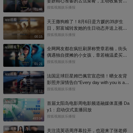
姜妍精心准备的古法菜肴，主动收集资料
做PDF菜单，标注菜品地域背景配图，连
搜狐视频娱乐播报
01:46
同事都可以直接拿来使用。还有谁没刷到
app观看
中餐厅这个暖心片段！#尹浩宇 #姜妍
天王撒狗粮了！8月6日是方媛的39岁生
日，郭富城转发她的生日动态并送上祝
福：“祝老婆生日快乐，身体健康，心想事
搜狐视频娱乐播报
00:15
成。”俩人结婚多年，育有3个女儿，日常
app观看
甜蜜幸福~
全网网友都在疯狂刷屏称赞章若楠，街头
偶遇独自摆摊的小女孩，章若楠温柔买下
全部小羊，全程弯腰平视小朋友，一举一
搜狐视频娱乐播报
01:21
动尽显绝佳人品。最打动人的不是花钱全
app观看
包，是她照顾到小孩的自尊心，平等对
法国足球巨星姆巴佩官宣恋情！晒女友背
待，善意又体面，这种细碎的善意真的很
影照并深情告白“Every day with you is a s
圈粉～@星同事 @搜狐综艺 @明星狐 #章
unny day. 有你在的每一天 都是晴天”，据
搜狐视频娱乐播报
00:12
若楠
悉，女方是西班牙女演员埃斯特·埃克斯波
app观看
西托，出演《名校风暴》，祝福祝福~@搜
首届太阳岛电影周电影频道融媒体直播 Da
狐体育 @搜狐跑步 @小申小申
y1：启动仪式直播回放
搜狐视频娱乐播报
493:04
app观看
关注流英语周序幕拉开，也迎来了张老师