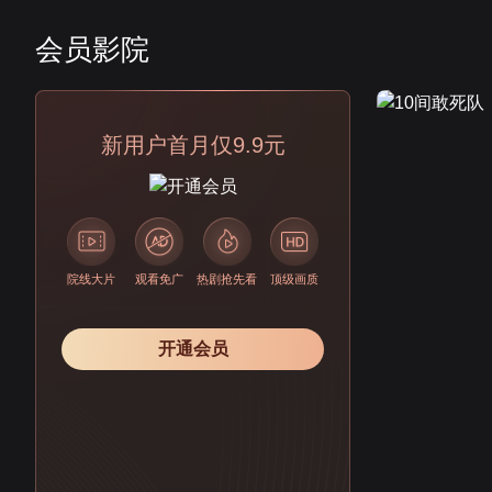
会员影院
会员
新用户首月仅9.9元
院线大片
观看免广
热剧抢先看
顶级画质
开通会员