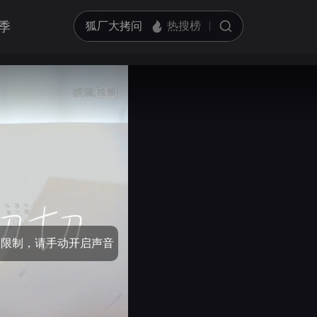
季
亮度
标准
饱和度
100
循环播放
对比度
100
跳过片头片尾