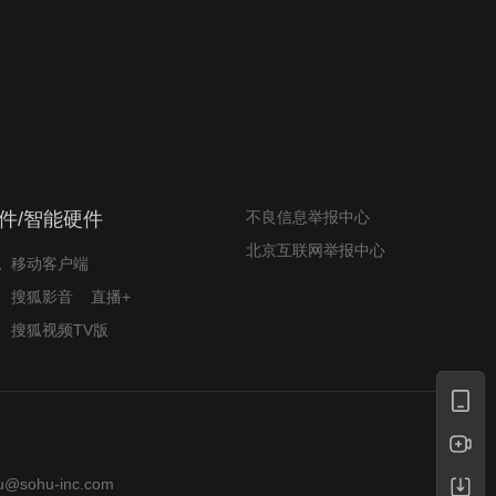
我的表兄维尼
律师文尼法庭无知遭监禁
件/智能硬件
不良信息举报中心
北京互联网举报中心
移动客户端
搜狐影音
直播+
搜狐视频TV版
u@sohu-inc.com