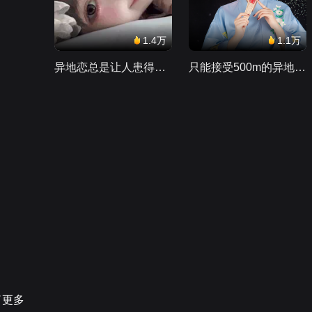
1.4万
1.1万
异地恋总是让人患得患失。。。
只能接受500m的异地恋，电动车没电了......