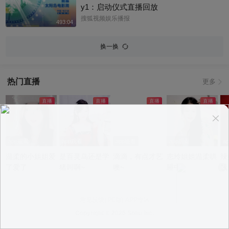
狐体育 @搜狐跑步 @小申小申
y1：启动仪式直播回放
搜狐视频娱乐播报
493:04
换一换
热门直播
更多
app观看
app观看
app观看
app观看
a
温柔的小姐姐爱
是百灵鸟还是学
滴滴，有点才艺
志玲姐姐温柔哄
辣
了爱了
猪叫啊~
噢~
睡中~
线
意见反馈
|
PC版
|
APP专区
Copyright ©
2026 Sohu Inc.