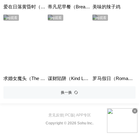
爱在日落黄昏时（Before Sunset）
蒂凡尼早餐（Breakfast at Tiffany's）
美味的辣子鸡
app观看
app观看
app观看
求婚女魔头（The Proposal）英语版
谋财陷阱（Kind Lady）
罗马假日（Roman Holiday）
换一换
意见反馈
|
PC版
|
APP专区
Copyright ©
2026 Sohu Inc.