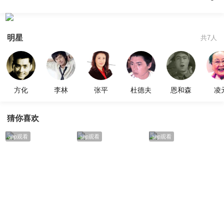
明星
共7人
方化
李林
张平
杜德夫
恩和森
凌
猜你喜欢
app观看
app观看
app观看