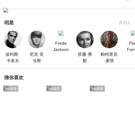
明星
共10人
Freda
Pa
Jackson
Farr
波利斯·
尼克·亚
苏珊·弗
帕特里克
卡洛夫
当斯
默
·麦琪
猜你喜欢
app观看
app观看
app观看