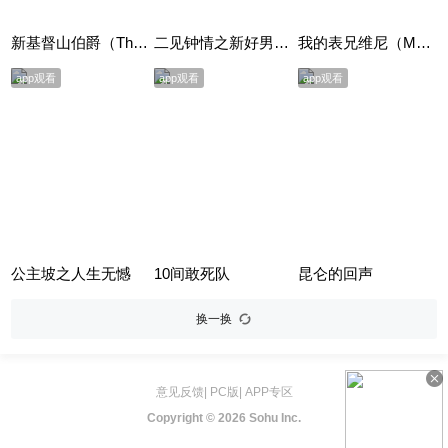
新基督山伯爵（The Count of Monte Cristo）
二见钟情之新好男人（Mr. Wrong）
我的表兄维尼（My Cousin Vinny）
app观看
app观看
app观看
公主坡之人生无憾
10间敢死队
昆仑的回声
换一换
意见反馈
|
PC版
|
APP专区
Copyright ©
2026 Sohu Inc.