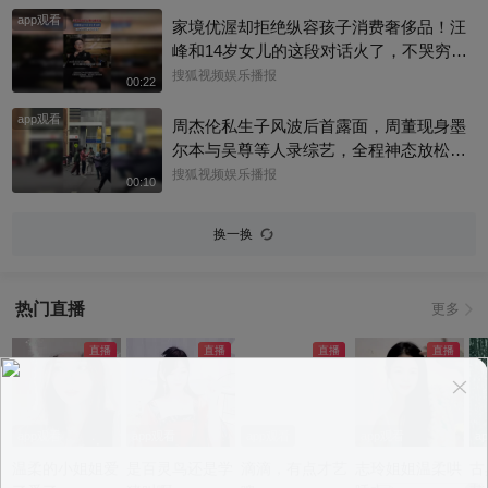
app观看
家境优渥却拒绝纵容孩子消费奢侈品！汪
峰和14岁女儿的这段对话火了，不哭穷不
宠溺，把消费边界讲得明明白白，育儿观
搜狐视频娱乐播报
00:22
引人深思
app观看
周杰伦私生子风波后首露面，周董现身墨
尔本与吴尊等人录综艺，全程神态放松、
有说有笑，还主动向路人打招呼，完全没
搜狐视频娱乐播报
00:10
有被连日来的负面传闻影响情绪。目前，
杰威尔已发声明追责，清者自清#周杰伦
换一换
热门直播
更多
app观看
app观看
app观看
app观看
a
温柔的小姐姐爱
是百灵鸟还是学
滴滴，有点才艺
志玲姐姐温柔哄
古