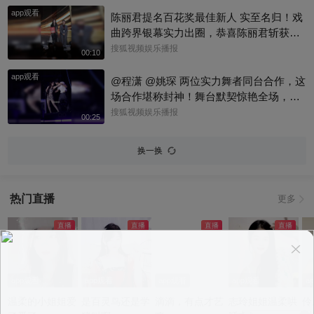
app观看
陈丽君提名百花奖最佳新人 实至名归！戏
曲跨界银幕实力出圈，恭喜陈丽君斩获百
花奖最佳新人提名～#陈丽君 #百花奖
搜狐视频娱乐播报
00:10
app观看
@程潇 @姚琛 两位实力舞者同台合作，这
场合作堪称封神！舞台默契惊艳全场，妥
妥的神仙联动！@明星狐 @KPOP狐 @小
搜狐视频娱乐播报
00:25
丰本丰 #程潇 #姚琛
换一换
热门直播
更多
app观看
app观看
app观看
app观看
a
温柔的小姐姐爱
是百灵鸟还是学
滴滴，有点才艺
志玲姐姐温柔哄
伶