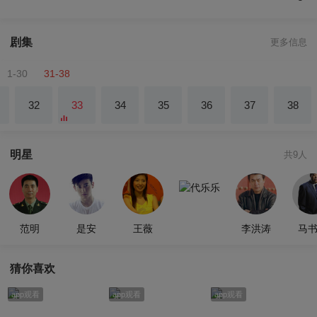
剧集
更多信息
1-30
31-38
32
33
34
35
36
37
38
明星
共9人
代乐乐
范明
是安
王薇
李洪涛
马
猜你喜欢
app观看
app观看
app观看