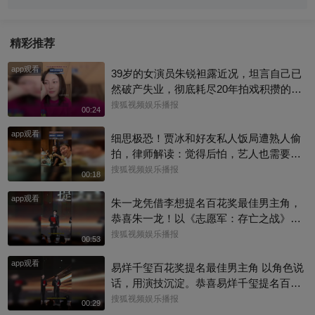
精彩推荐
app观看
39岁的女演员朱锐袒露近况，坦言自己已
然破产失业，彻底耗尽20年拍戏积攒的全
部积蓄，日常生计只能依靠年迈母亲接
搜狐视频娱乐播报
00:24
济。镜头前的她情绪低落、眼眶泛红，向
app观看
母亲索要2000元生活费度日。
细思极恐！贾冰和好友私人饭局遭熟人偷
拍，律师解读：觉得后怕，艺人也需要私
人空间
搜狐视频娱乐播报
00:18
app观看
朱一龙凭借李想提名百花奖最佳男主角，
恭喜朱一龙！以《志愿军：存亡之战》李
想一角入围百花奖最佳男主，把志愿军战
搜狐视频娱乐播报
00:53
士的家国大义与细腻柔情演绎得淋漓尽
app观看
致，实力收获认可#百花奖 #朱一龙
易烊千玺百花奖提名最佳男主角 以角色说
话，用演技沉淀。恭喜易烊千玺提名百花
奖最佳男主角，每一次荧幕演绎都看得见
搜狐视频娱乐播报
00:29
成长与力量。#百花奖 #易烊千玺