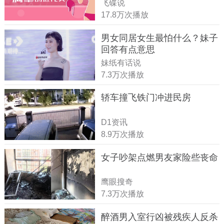
飞碟说
17.8万次播放
男女同居女生最怕什么？妹子
回答有点意思
妹纸有话说
7.3万次播放
轿车撞飞铁门冲进民房
D1资讯
8.9万次播放
女子吵架点燃男友家险些丧命
鹰眼搜奇
7.3万次播放
醉酒男入室行凶被残疾人反杀