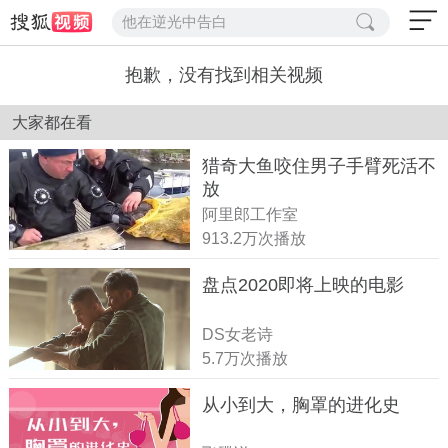
他在逆光中告白
抱歉，没有找到相关视频
大家都在看
猎奇大鱼咬住男子手臂死活不
放
阿里郎工作室
913.2万次播放
盘点2020即将上映的电影
DS女老诗
5.7万次播放
从小到大，胸罩的进化史