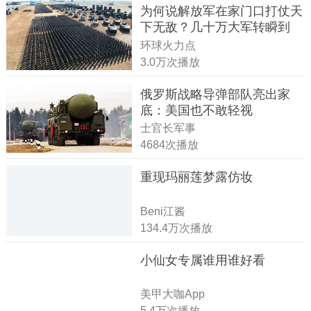
为何说解放军在家门口打仗天
下无敌？几十万大军转瞬到
达！
环球火力点
3.0万次播放
俄罗斯战略导弹部队亮出家
底：美国也不敢轻视
士官长军事
4684次播放
重现玛丽莲梦露仿妆
Beni江酱
134.4万次播放
小仙女专属谁用谁好看
美甲大咖App
5.4万次播放