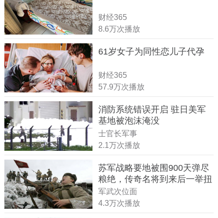
财经365
8.6万次播放
61岁女子为同性恋儿子代孕
财经365
57.9万次播放
消防系统错误开启 驻日美军
基地被泡沫淹没
士官长军事
2.1万次播放
苏军战略要地被围900天弹尽
粮绝，传奇名将到来后一举扭
转战局
军武次位面
4.3万次播放