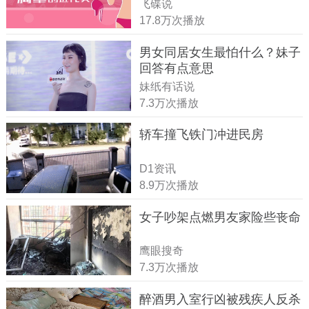
飞碟说
17.8万次播放
男女同居女生最怕什么？妹子
回答有点意思
妹纸有话说
7.3万次播放
轿车撞飞铁门冲进民房
D1资讯
8.9万次播放
女子吵架点燃男友家险些丧命
鹰眼搜奇
7.3万次播放
醉酒男入室行凶被残疾人反杀