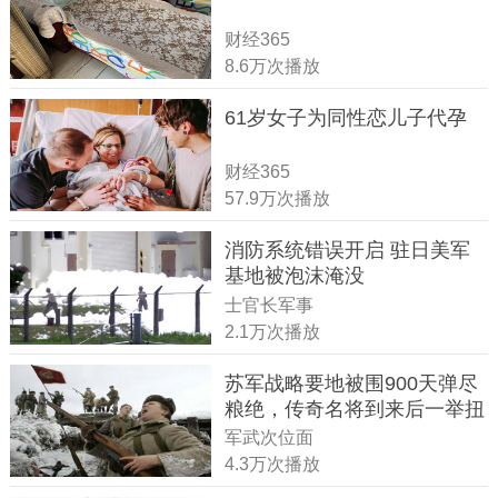
财经365
8.6万次播放
61岁女子为同性恋儿子代孕
财经365
57.9万次播放
消防系统错误开启 驻日美军
基地被泡沫淹没
士官长军事
2.1万次播放
苏军战略要地被围900天弹尽
粮绝，传奇名将到来后一举扭
转战局
军武次位面
4.3万次播放