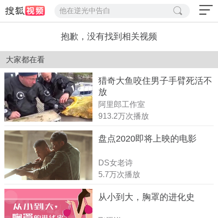
他在逆光中告白
抱歉，没有找到相关视频
大家都在看
猎奇大鱼咬住男子手臂死活不
放
阿里郎工作室
913.2万次播放
盘点2020即将上映的电影
DS女老诗
5.7万次播放
从小到大，胸罩的进化史