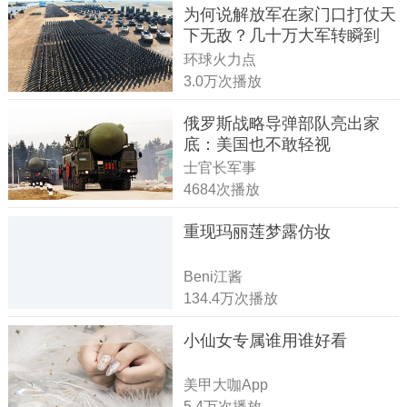
为何说解放军在家门口打仗天
下无敌？几十万大军转瞬到
达！
环球火力点
3.0万次播放
俄罗斯战略导弹部队亮出家
底：美国也不敢轻视
士官长军事
4684次播放
重现玛丽莲梦露仿妆
Beni江酱
134.4万次播放
小仙女专属谁用谁好看
美甲大咖App
5.4万次播放