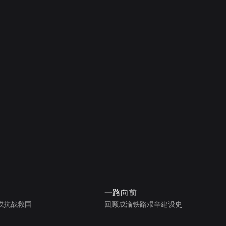
一路向前
戎抗战救国
回顾成渝铁路艰辛建设史