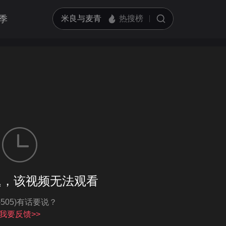
季
客户端播放
题，该视频无法观看
亮度
标准
I-505)有话要说？
饱和度
100
循环播放
我要反馈>>
对比度
100
跳过片头片尾