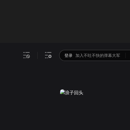
画面色彩调整
00
倍速
登录
加入不吐不快的弹幕大军