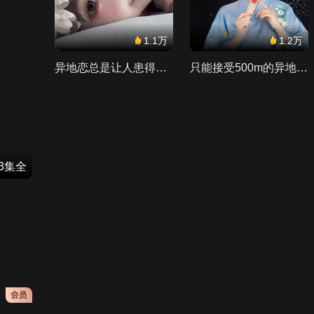
1.1万
1.2万
异地恋总是让人患得患失。。。
只能接受500m的异地恋，电动车没电了......
43集全