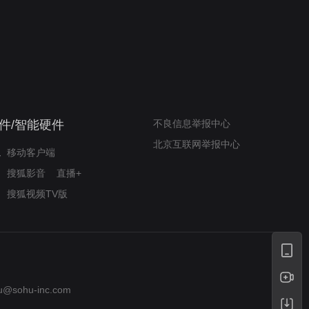
奇迹梦之队
小山羊威尔逆袭铸奇迹
件/智能硬件
不良信息举报中心
北京互联网举报中心
移动客户端
搜狐影音
直播+
搜狐视频TV版
u@sohu-inc.com