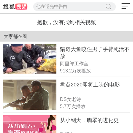
他在逆光中告白
抱歉，没有找到相关视频
大家都在看
猎奇大鱼咬住男子手臂死活不
放
阿里郎工作室
913.2万次播放
盘点2020即将上映的电影
DS女老诗
5.7万次播放
从小到大，胸罩的进化史