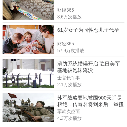
财经365
8.6万次播放
61岁女子为同性恋儿子代孕
财经365
57.9万次播放
消防系统错误开启 驻日美军
基地被泡沫淹没
士官长军事
2.1万次播放
苏军战略要地被围900天弹尽
粮绝，传奇名将到来后一举扭
转战局
军武次位面
4.3万次播放