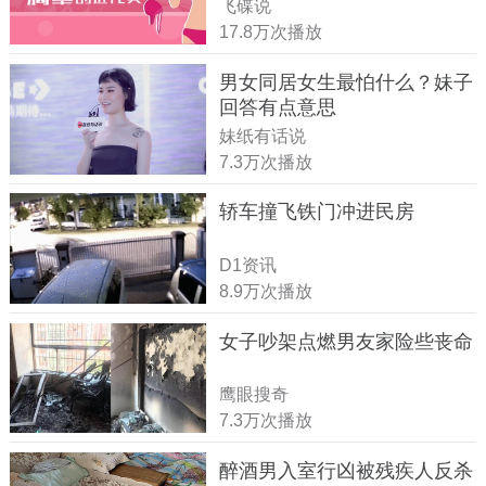
飞碟说
17.8万次播放
男女同居女生最怕什么？妹子
回答有点意思
妹纸有话说
7.3万次播放
轿车撞飞铁门冲进民房
D1资讯
8.9万次播放
女子吵架点燃男友家险些丧命
鹰眼搜奇
7.3万次播放
醉酒男入室行凶被残疾人反杀