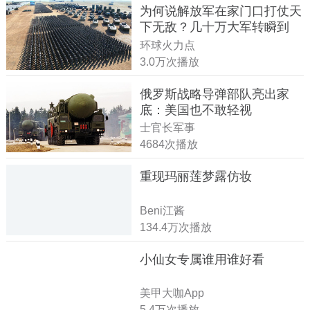
为何说解放军在家门口打仗天
下无敌？几十万大军转瞬到
达！
环球火力点
3.0万次播放
俄罗斯战略导弹部队亮出家
底：美国也不敢轻视
士官长军事
4684次播放
重现玛丽莲梦露仿妆
Beni江酱
134.4万次播放
小仙女专属谁用谁好看
美甲大咖App
5.4万次播放