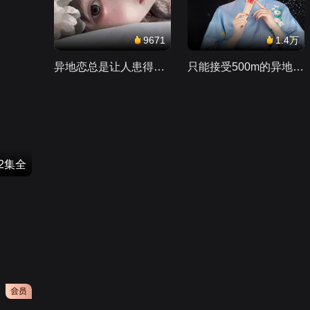
9671
1.4万
异地恋总是让人患得患失。。。
只能接受500m的异地恋，电动车没电了......
42集全