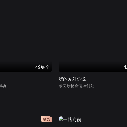
49集全
我的爱对你说
职场
余文乐杨蓉情归何处
会员