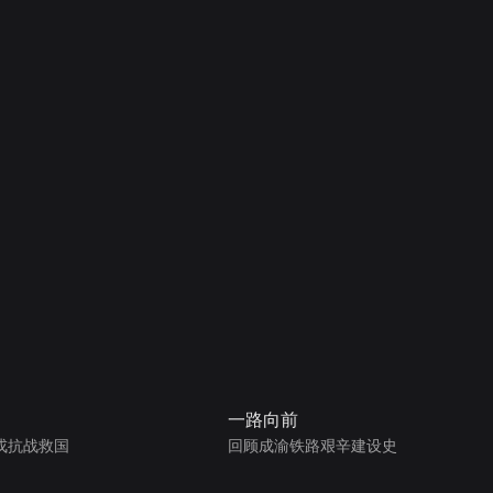
一路向前
戎抗战救国
回顾成渝铁路艰辛建设史