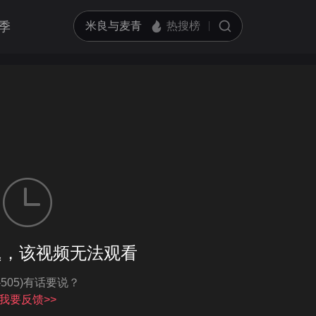
季
客户端播放
题，该视频无法观看
亮度
标准
I-505)有话要说？
饱和度
100
循环播放
我要反馈>>
对比度
100
跳过片头片尾