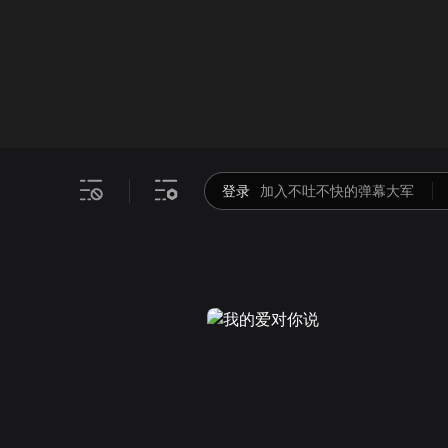
画面色彩调整
00
倍速
登录
加入不吐不快的弹幕大军