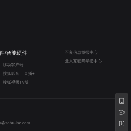
我的表兄维尼
律师文尼法庭无知遭监禁
件/智能硬件
不良信息举报中心
北京互联网举报中心
移动客户端
搜狐影音
直播+
搜狐视频TV版
u@sohu-inc.com