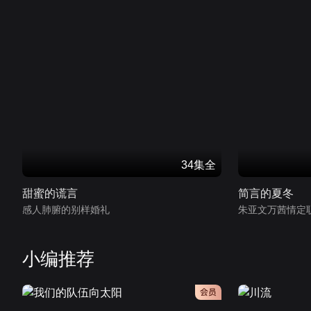
34集全
甜蜜的谎言
简言的夏冬
感人肺腑的别样婚礼
朱亚文万茜情定
小编推荐
会员
会员