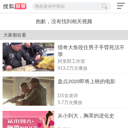
他在逆光中告白
抱歉，没有找到相关视频
大家都在看
猎奇大鱼咬住男子手臂死活不
放
阿里郎工作室
913.2万次播放
盘点2020即将上映的电影
DS女老诗
5.7万次播放
从小到大，胸罩的进化史