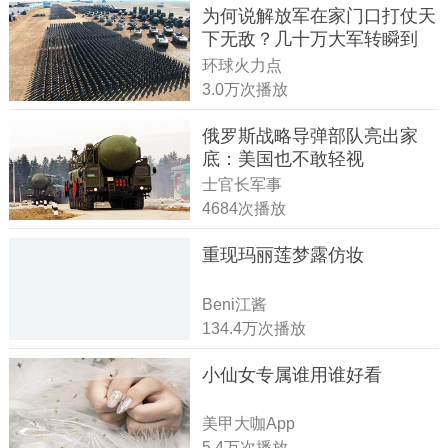
为何说解放军在家门口打仗天
下无敌？几十万大军转瞬到
达！
环球火力点
3.0万次播放
俄罗斯战略导弹部队亮出家
底：美国也不敢轻视
士官长军事
4684次播放
重现玛丽莲梦露仿妆
Beni江酱
134.4万次播放
小仙女专属谁用谁好看
美甲大咖App
5.4万次播放