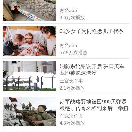
财经365
8.6万次播放
61岁女子为同性恋儿子代孕
财经365
57.9万次播放
消防系统错误开启 驻日美军
基地被泡沫淹没
士官长军事
2.1万次播放
苏军战略要地被围900天弹尽
粮绝，传奇名将到来后一举扭
转战局
军武次位面
4.3万次播放