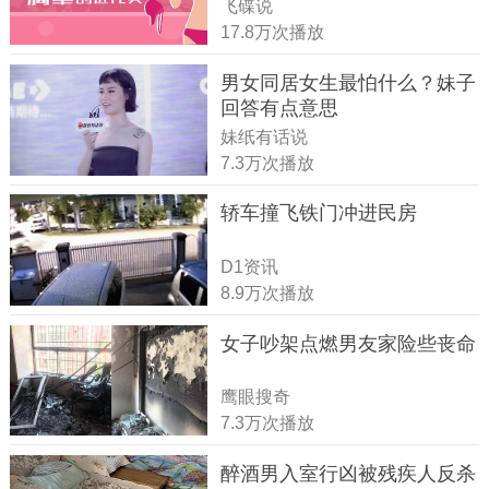
飞碟说
17.8万次播放
男女同居女生最怕什么？妹子
回答有点意思
妹纸有话说
7.3万次播放
轿车撞飞铁门冲进民房
D1资讯
8.9万次播放
女子吵架点燃男友家险些丧命
鹰眼搜奇
7.3万次播放
醉酒男入室行凶被残疾人反杀