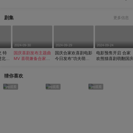
剧集
更多信息
2024-09-30
2024-09-29
2024-09-24
 特
国庆喜剧发布主题曲
国庆合家欢喜剧电影
电影预售开启 合家
进北京
MV 喜萌兼备合家观
今日发布“功夫萌
欢熊猫喜剧萌翻国
影好选择
主”版特辑
猜你喜欢
app观看
app观看
app观看