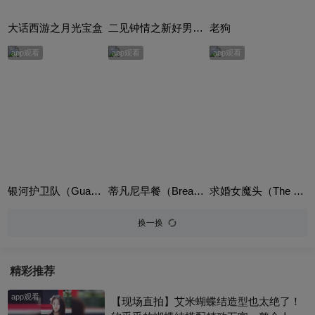
大话西游之月光宝盒
二见钟情之新好男人（Mr. Wrong）
老狗
app观看
app观看
app观看
银河护卫队（Guardians of the Galaxy）英语版
蒂凡尼早餐（Breakfast at Tiffany's）
求婚女魔头（The Proposal）英语版
换一换
精彩推荐
app观看
【现场直拍】艾米蝴蝶结造型也太绝了！