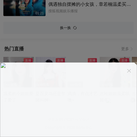
偶遇独自摆摊的小女孩，章若楠温柔买下
全部小羊，全程弯腰平视小朋友，一举一
搜狐视频娱乐播报
01:21
动尽显绝佳人品。最打动人的不是花钱全
包，是她照顾到小孩的自尊心，平等对
换一换
待，善意又体面，这种细碎的善意真的很
圈粉～@星同事 @搜狐综艺 @明星狐 #章
若楠
热门直播
更多
app观看
app观看
app观看
app观看
a
温柔的小姐姐爱
是百灵鸟还是学
滴滴，有点才艺
志玲姐姐温柔哄
古
了爱了
猪叫啊~
噢~
睡中~
沫
意见反馈
|
PC版
|
APP专区
Copyright ©
2026 Sohu Inc.