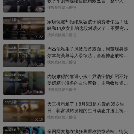
软乎乎的蝴蝶结搭配精致五官，整个人灵
气满满难怪大家都说艾米是大花幼年体，
搜狐视频娱乐播报
00:09
天生自带镜头氛围感～#艾米
app观看
家境优渥却拒绝纵容孩子消费奢侈品！汪
峰和14岁女儿的这段对话火了，不哭穷不
宠溺，把消费边界讲得明明白白，育儿观
搜狐视频娱乐播报
00:22
引人深思
app观看
周杰伦私生子风波后首露面，周董现身墨
尔本与吴尊等人录综艺，全程神态放松、
有说有笑，还主动向路人打招呼，完全没
搜狐视频娱乐播报
00:10
有被连日来的负面传闻影响情绪。目前，
app观看
杰威尔已发声明追责，清者自清#周杰伦
内娱难得的靠谱小孩！尹浩宇怕介绍不好
姜妍精心准备的古法菜肴，主动收集资料
做PDF菜单，标注菜品地域背景配图，连
搜狐视频娱乐播报
01:46
同事都可以直接拿来使用。还有谁没刷到
app观看
中餐厅这个暖心片段！#尹浩宇 #姜妍
天王撒狗粮了！8月6日是方媛的39岁生
日，郭富城转发她的生日动态并送上祝
福：“祝老婆生日快乐，身体健康，心想事
搜狐视频娱乐播报
00:15
成。”俩人结婚多年，育有3个女儿，日常
app观看
甜蜜幸福~
全网网友都在疯狂刷屏称赞章若楠，街头