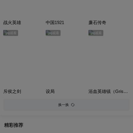
战火英雄
中国1921
廉石传奇
app观看
app观看
app观看
斥侯之剑
设局
浴血英雄镇（Grisse）
换一换
精彩推荐