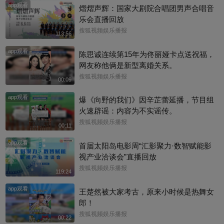
app观看
熠熠声辉：国家大剧院合唱团男声合唱音
乐会直播回放
搜狐视频娱乐播报
113:56
app观看
陈思诚连续第15年为佟丽娅卡点送祝福，
网友称他俩是新型离婚关系。
搜狐视频娱乐播报
00:09
app观看
爆《向野的我们》因辛芷蕾延播，节目组
火速辟谣：内容为不实谣传。
搜狐视频娱乐播报
00:11
app观看
首届太阳岛电影周“汇影聚力·数智赋能影
视产业洽谈会”直播回放
搜狐视频娱乐播报
119:24
app观看
王楚然被大家考古，原来小时候是热舞女
郎！
搜狐视频娱乐播报
00:22