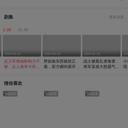
剧集
更多信息
1-30
31-40
2024-01-23
2024-01-23
2024-01-23
20
，
起义军领袖影响力不
胖姐偷东西被抓正
战士被叛乱者偷袭，
小
权
够，众人推举卡莉娅
着，双方瞬间展开激
将军直接大怒霸气整
现
为新领袖
烈对攻
顿队伍
话
猜你喜欢
app观看
app观看
app观看