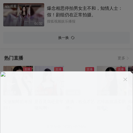
app观看
爆念相思停拍男女主不和，知情人士：
假！剧组仍在正常拍摄。
搜狐视频娱乐播报
00:32
换一换
热门直播
更多
app观看
app观看
app观看
app观看
a
安徽貂蝉前来报
是百灵鸟还是学
滴滴，有点才艺
志玲姐姐温柔哄
你
到！
猪叫啊~
噢~
睡中~
意见反馈
|
PC版
|
APP专区