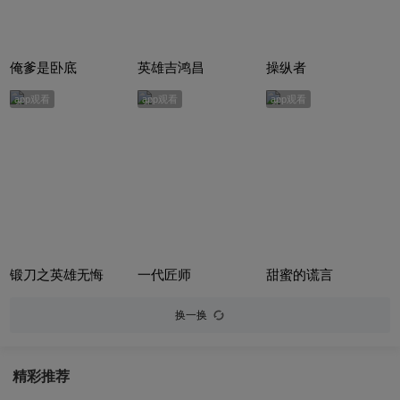
俺爹是卧底
英雄吉鸿昌
操纵者
app观看
app观看
app观看
锻刀之英雄无悔
一代匠师
甜蜜的谎言
换一换
精彩推荐