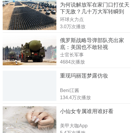
为何说解放军在家门口打仗天
下无敌？几十万大军转瞬到
达！
环球火力点
3.0万次播放
俄罗斯战略导弹部队亮出家
底：美国也不敢轻视
士官长军事
4684次播放
重现玛丽莲梦露仿妆
Beni江酱
134.4万次播放
小仙女专属谁用谁好看
美甲大咖App
5.4万次播放