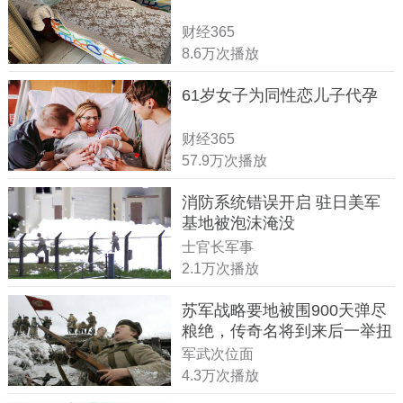
财经365
8.6万次播放
61岁女子为同性恋儿子代孕
财经365
57.9万次播放
消防系统错误开启 驻日美军
基地被泡沫淹没
士官长军事
2.1万次播放
苏军战略要地被围900天弹尽
粮绝，传奇名将到来后一举扭
转战局
军武次位面
4.3万次播放