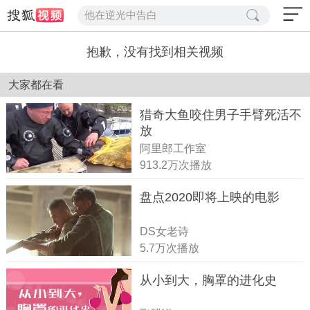
他在逆光中告白
抱歉，没有找到相关视频
大家都在看
猎奇大鱼咬住男子手臂死活不
放
阿里郎工作室
913.2万次播放
盘点2020即将上映的电影
DS女老诗
5.7万次播放
从小到大，胸罩的进化史