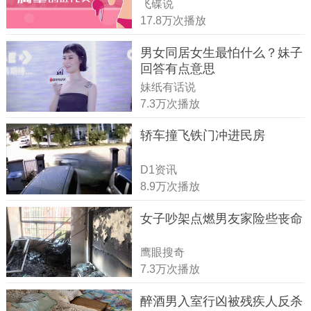
飞碟说
17.8万次播放
男女同居女生最怕什么？妹子
回答有点意思
妹纸有话说
7.3万次播放
轿车撞飞铁门冲进民房
D1资讯
8.9万次播放
女子吵架点燃男友家险些丧命
鹰眼搜奇
7.3万次播放
醉酒男入室行凶被残疾人反杀