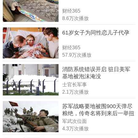
财经365
8.6万次播放
61岁女子为同性恋儿子代孕
财经365
57.9万次播放
消防系统错误开启 驻日美军
基地被泡沫淹没
士官长军事
2.1万次播放
苏军战略要地被围900天弹尽
粮绝，传奇名将到来后一举扭
转战局
军武次位面
4.3万次播放