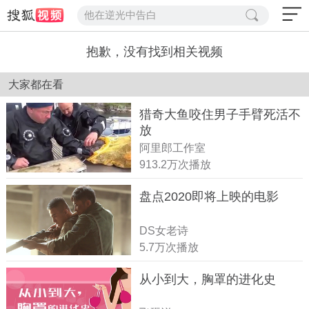
他在逆光中告白
抱歉，没有找到相关视频
大家都在看
猎奇大鱼咬住男子手臂死活不
放
阿里郎工作室
913.2万次播放
盘点2020即将上映的电影
DS女老诗
5.7万次播放
从小到大，胸罩的进化史