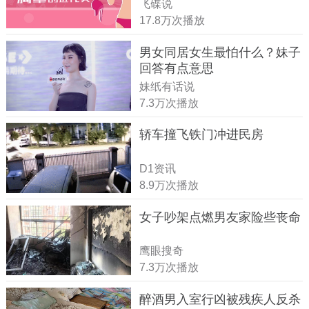
飞碟说
17.8万次播放
男女同居女生最怕什么？妹子
回答有点意思
妹纸有话说
7.3万次播放
轿车撞飞铁门冲进民房
D1资讯
8.9万次播放
女子吵架点燃男友家险些丧命
鹰眼搜奇
7.3万次播放
醉酒男入室行凶被残疾人反杀