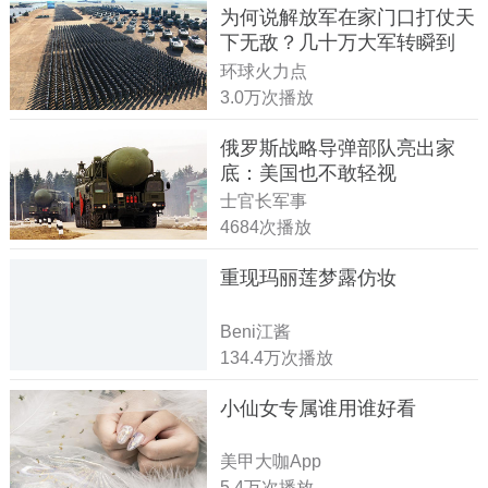
为何说解放军在家门口打仗天
下无敌？几十万大军转瞬到
达！
环球火力点
3.0万次播放
俄罗斯战略导弹部队亮出家
底：美国也不敢轻视
士官长军事
4684次播放
重现玛丽莲梦露仿妆
Beni江酱
134.4万次播放
小仙女专属谁用谁好看
美甲大咖App
5.4万次播放