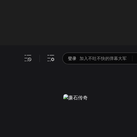
画面色彩调整
00
倍速
登录
加入不吐不快的弹幕大军