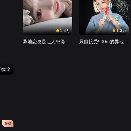
1.3万
1.3万
异地恋总是让人患得患失。。。
只能接受500m的异地恋，电动车没电了......
30集全