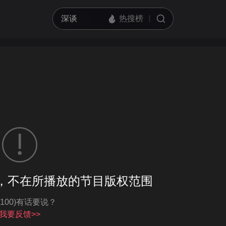
客户端播放
，不在所播放的节目版权范围
亮度
标准
-100)有话要说？
饱和度
100
循环播放
我要反馈>>
对比度
100
跳过片头片尾