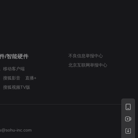
新狂蟒之灾
自嘲式幽默解构经典
件/智能硬件
不良信息举报中心
北京互联网举报中心
移动客户端
搜狐影音
直播+
搜狐视频TV版
u@sohu-inc.com