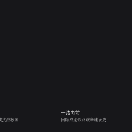
一路向前
戎抗战救国
回顾成渝铁路艰辛建设史