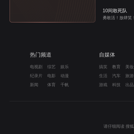
10间敢死队
勇敢活！放肆笑
热门频道
自媒体
电视剧
综艺
娱乐
搞笑
教育
美妆
纪录片
电影
动漫
生活
汽车
旅游
新闻
体育
千帆
游戏
科技
出品
请仔细阅读
搜狐