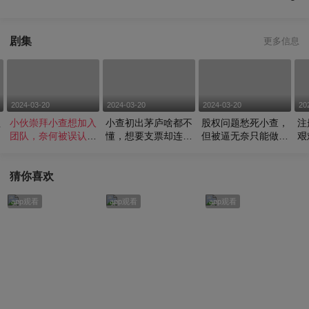
剧集
更多信息
2024-03-20
2024-03-20
2024-03-20
20
欲
小伙崇拜小查想加入
小查初出茅庐啥都不
股权问题愁死小查，
注
一
团队，奈何被误认为
懂，想要支票却连计
但被逼无奈只能做混
艰
擅闯民宅
划书都没
账老板
字
猜你喜欢
app观看
app观看
app观看