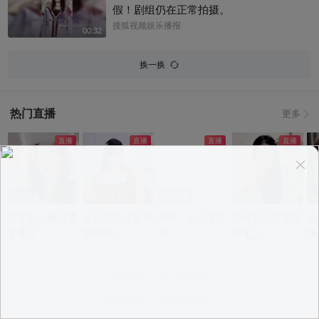
假！剧组仍在正常拍摄。
搜狐视频娱乐播报
00:32
换一换
热门直播
更多
app观看
app观看
app观看
app观看
a
温柔的小姐姐爱
是百灵鸟还是学
滴滴，有点才艺
志玲姐姐温柔哄
这
了爱了
猪叫啊~
噢~
睡中~
况
意见反馈
|
PC版
|
APP专区
Copyright ©
2026 Sohu Inc.