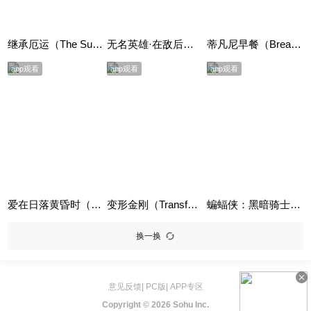
继承厄运（The Successor）
无名英雄·在敌后（Hero）
蒂凡尼早餐（Breakfast at Tiffany's）
app观看
app观看
app观看
爱在日落黄昏时（Before Sunset）
变形金刚（Transformers）
蝙蝠侠：黑暗骑士崛起（The Dark Knight Rises）
换一换
意见反馈
|
PC版
|
APP专区
Copyright ©
2026 Sohu Inc.