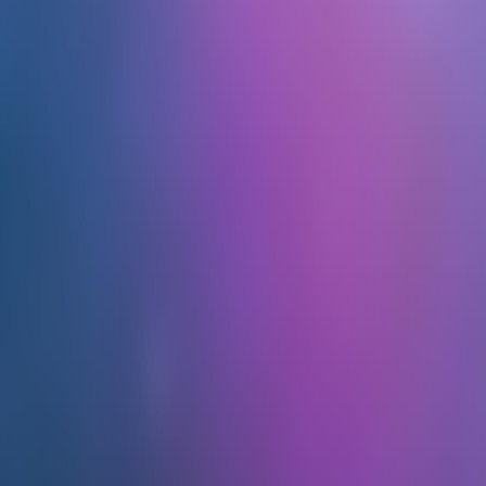
练
陈小艺
黄志忠
胡亚捷
朱媛媛
周小斌
猜你喜欢
app观看
app观看
app观看
极品一家人
简言的夏冬
俺爹是卧底
app观看
app观看
app观看