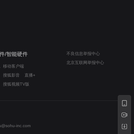
我的表兄维尼
律师文尼法庭无知遭监禁
件/智能硬件
不良信息举报中心
北京互联网举报中心
移动客户端
搜狐影音
直播+
搜狐视频TV版
u@sohu-inc.com