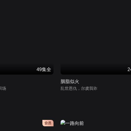
49集全
胭脂似火
职场
乱世恩仇，尔虞我诈
会员