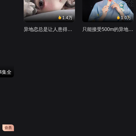
1.4万
1.0万
异地恋总是让人患得患失。。。
只能接受500m的异地恋，电动车没电了......
24集全