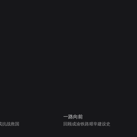
一路向前
戎抗战救国
回顾成渝铁路艰辛建设史