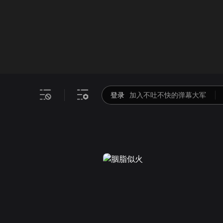
画面色彩调整
00
倍速
登录
加入不吐不快的弹幕大军