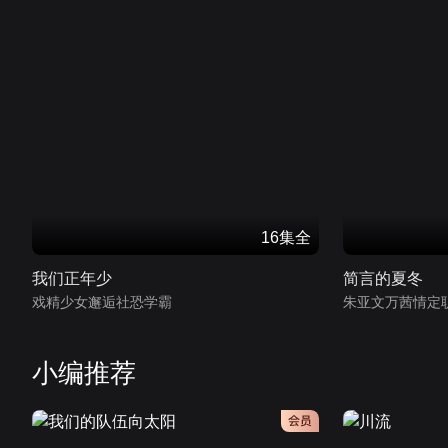
16集全
我们正年少
简言的夏冬
戏精少女邂逅社恐学霸
朱亚文万茜情定
小编推荐
会员
会员