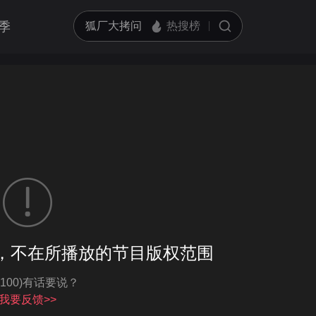
季
客户端播放
，不在所播放的节目版权范围
亮度
标准
-100)有话要说？
饱和度
100
循环播放
我要反馈>>
对比度
100
跳过片头片尾