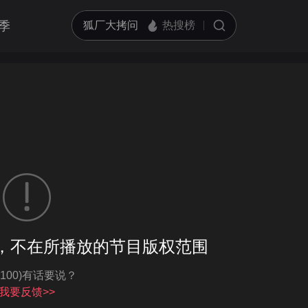
季
客户端播放
，不在所播放的节目版权范围
亮度
标准
-100)有话要说？
饱和度
100
循环播放
我要反馈>>
对比度
100
跳过片头片尾