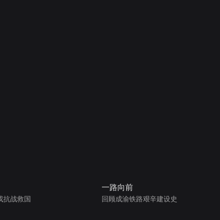
一路向前
戎抗战救国
回顾成渝铁路艰辛建设史