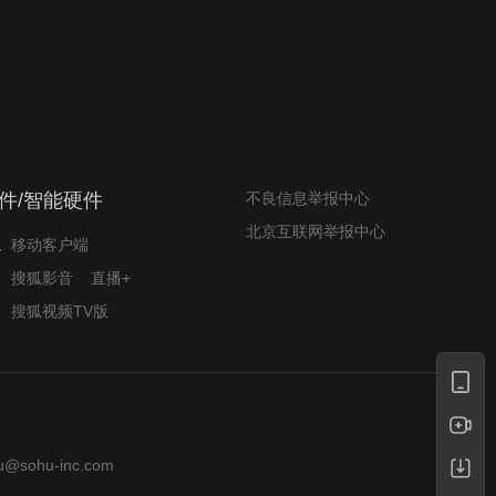
我的表兄维尼
律师文尼法庭无知遭监禁
件/智能硬件
不良信息举报中心
北京互联网举报中心
移动客户端
搜狐影音
直播+
搜狐视频TV版
u@sohu-inc.com