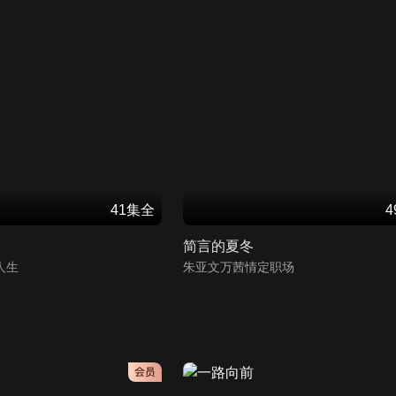
41集全
简言的夏冬
人生
朱亚文万茜情定职场
会员