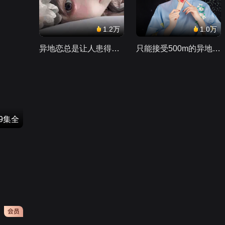
1.2万
1.0万
异地恋总是让人患得患失。。。
只能接受500m的异地恋，电动车没电了......
49集全