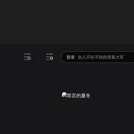
画面色彩调整
00
倍速
登录
加入不吐不快的弹幕大军