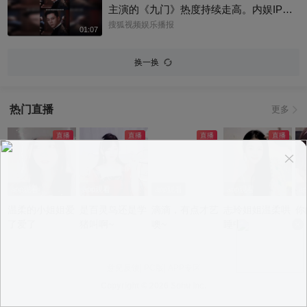
主演的《九门》热度持续走高。内娱IP改
编难得一见！陈伟霆版张启山，盗墓笔记
搜狐视频娱乐播报
01:07
宇宙里为数不多真人反哺纸片人的角色。
你心中张启山的样子？评论区聊聊吧@上
换一换
戏啦 @星同事 @小申小申 @小纪炖蘑菇
@名人狐 @元气小梨 @一张大脸 @搜狐
视频影展 #九门 #陈伟霆
热门直播
更多
app观看
app观看
app观看
app观看
a
温柔的小姐姐爱
是百灵鸟还是学
滴滴，有点才艺
志玲姐姐温柔哄
你
了爱了
猪叫啊~
噢~
睡中~
意见反馈
|
PC版
|
APP专区
Copyright ©
2026 Sohu Inc.