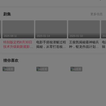
剧集
更多信息
2025-08-11
2025-01-14
2025-01-10
20
特别版定档8月30日
电影手搓核潜艇过程
王俊凯揭秘最神秘兵
电
技术升级刷新观影体
揭秘，从零打造核潜
种，蛟龙作战计划之
辑
！
验 献礼抗战胜利80
艇。
耳听八方
诞
周年
猜你喜欢
app观看
app观看
app观看