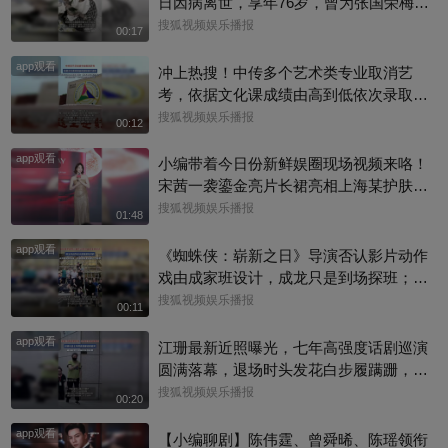
日因病离世，享年76岁，曾为张国荣梅艳
芳歌曲填词，也曾参演《逃学威龙》《鹿
搜狐视频娱乐播报
00:17
鼎记》《唐伯虎点秋香》等作品。从幕后
app观看
填词到幕前演戏，他把自己活成了香港流
冲上热搜！中传多个艺术类专业取消艺
行文化的一个符号。一路走好！
考，依据文化课成绩由高到低依次录取，
校方工作人员回复称：并不是取消艺考，
搜狐视频娱乐播报
00:12
只是调整了一些专业的录取方式
app观看
小编带着今日份新鲜娱圈现场视频来咯！
宋茜一袭鎏金亮片长裙亮相上海某护肤品
牌举办的新品发布会，活动上，她教学护
搜狐视频娱乐播报
01:48
肤操，还透露了近况，一起来看看现场还
app观看
有哪些趣事吧#宋茜
《蜘蛛侠：崭新之日》导演否认影片动作
戏由成家班设计，成龙只是到场探班；本
片武指张鹏师从成家班的布拉德·艾伦，成
搜狐视频娱乐播报
00:11
龙也曾认证他是成家班第七代成员！
app观看
江珊最新近照曝光，七年高强度话剧巡演
圆满落幕，退场时头发花白步履蹒跚，手
捂胸口状态疲惫
搜狐视频娱乐播报
00:20
app观看
【小编聊剧】陈伟霆、曾舜晞、陈瑶领衔