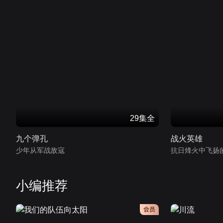
29集全
九个弹孔
战火英雄
少年从军战敌寇
抗日烽火中飞扬
小编推荐
会员
会员