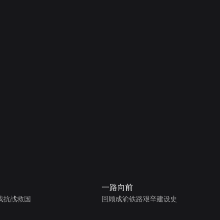
一路向前
戎抗战救国
回顾成渝铁路艰辛建设史