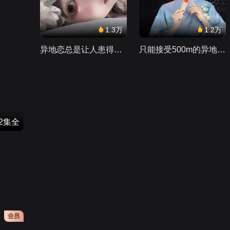
1.3万
1.2万
异地恋总是让人患得患失。。。
只能接受500m的异地恋，电动车没电了......
32集全