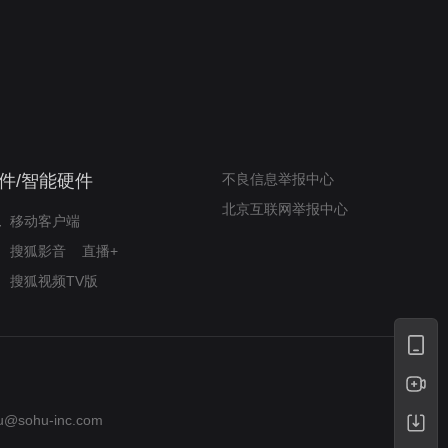
奇迹梦之队
小山羊威尔逆袭铸奇迹
件/智能硬件
不良信息举报中心
北京互联网举报中心
移动客户端
搜狐影音
直播+
搜狐视频TV版
u@sohu-inc.com