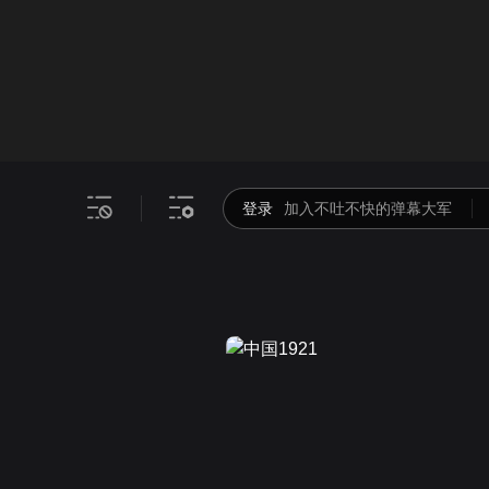
画面色彩调整
00
倍速
登录
加入不吐不快的弹幕大军