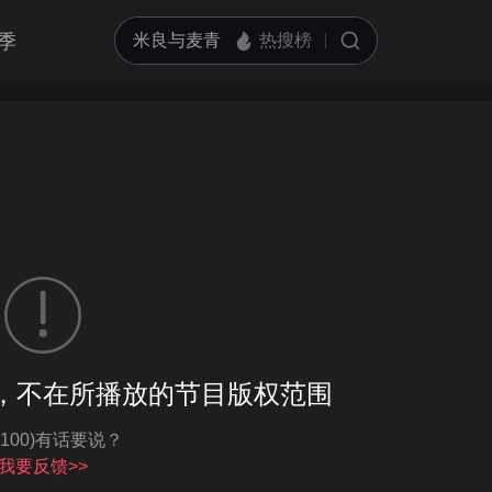
季
客户端播放
，不在所播放的节目版权范围
亮度
标准
-100)有话要说？
饱和度
100
循环播放
我要反馈>>
对比度
100
跳过片头片尾