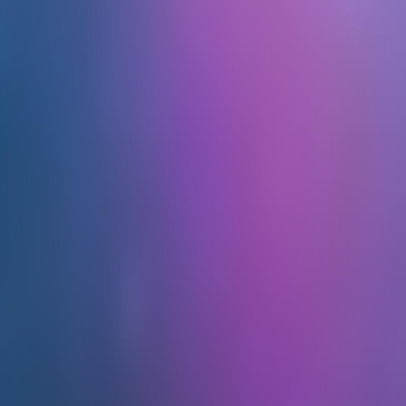
杨子姗
李易祥
曹克难
高子沣
秦
猜你喜欢
app观看
app观看
app观看
俺爹是卧底
锻刀之英雄无悔
羽毛耳环
app观看
app观看
app观看