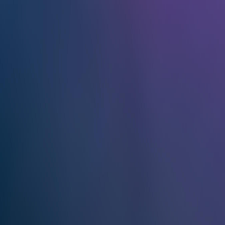
app观看
首届太阳岛电影周“汇影聚力·数智赋能影
视产业洽谈会”直播回放
搜狐视频娱乐播报
119:24
app观看
王楚然被大家考古，原来小时候是热舞女
郎！
搜狐视频娱乐播报
00:22
app观看
爆念相思停拍男女主不和，知情人士：
假！剧组仍在正常拍摄。
搜狐视频娱乐播报
00:32
app观看
刘雨昕造型摩登气场超A，艾米甜美亮相
妆容精致。
搜狐视频娱乐播报
00:43
换一换