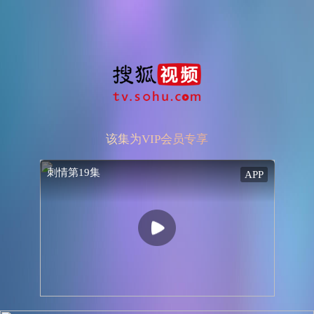
抱歉，该付费剧集仅支持APP专享（102）
该集为VIP会员专享
刺情第19集
APP
刺情第19集
APP
参与
评论