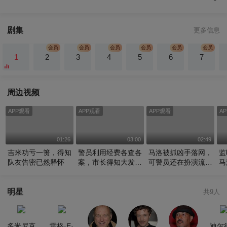
剧集
更多信息
1
2
3
4
5
6
7
周边视频
APP观看
APP观看
APP观看
A
01:26
03:00
02:49
吉米功亏一篑，得知
警员利用经费各查各
马洛被抓凶手落网，
监
队友告密已然释怀
案，市长得知大发雷
可警员还在扮演流浪
马
霆
汉
明星
共9人
多米尼克
雷格·E·
迪尔