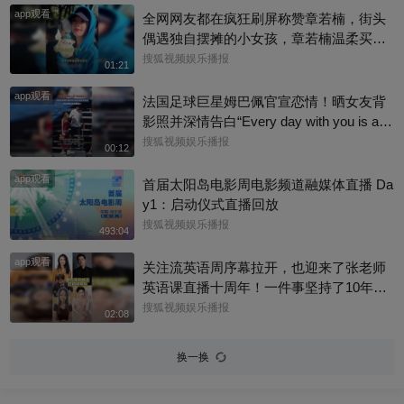
app观看
甜蜜幸福~
全网网友都在疯狂刷屏称赞章若楠，街头
偶遇独自摆摊的小女孩，章若楠温柔买下
全部小羊，全程弯腰平视小朋友，一举一
搜狐视频娱乐播报
01:21
动尽显绝佳人品。最打动人的不是花钱全
app观看
包，是她照顾到小孩的自尊心，平等对
法国足球巨星姆巴佩官宣恋情！晒女友背
待，善意又体面，这种细碎的善意真的很
影照并深情告白“Every day with you is a s
圈粉～@星同事 @搜狐综艺 @明星狐 #章
unny day. 有你在的每一天 都是晴天”，据
搜狐视频娱乐播报
00:12
若楠
悉，女方是西班牙女演员埃斯特·埃克斯波
app观看
西托，出演《名校风暴》，祝福祝福~@搜
首届太阳岛电影周电影频道融媒体直播 Da
狐体育 @搜狐跑步 @小申小申
y1：启动仪式直播回放
搜狐视频娱乐播报
493:04
app观看
关注流英语周序幕拉开，也迎来了张老师
英语课直播十周年！一件事坚持了10年真
的太酷了，大家有没有跟着张老师的课
搜狐视频娱乐播报
02:08
程，看见更广阔的世界呢？细数内娱，其
实也藏着不少口语大神，他们一开口就对
换一换
味儿了，飙英文的片段甚至堪比口语范
本。今天咱们盘点英文输出质感拉满的艺