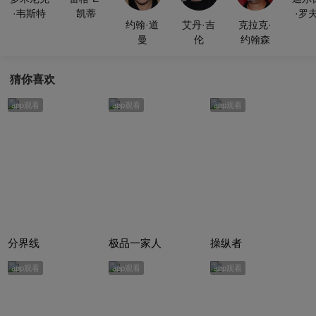
·韦斯特
凯蒂
·罗
约翰·道
艾丹·吉
克拉克·
曼
伦
约翰森
猜你喜欢
app观看
app观看
app观看
分界线
极品一家人
操纵者
app观看
app观看
app观看