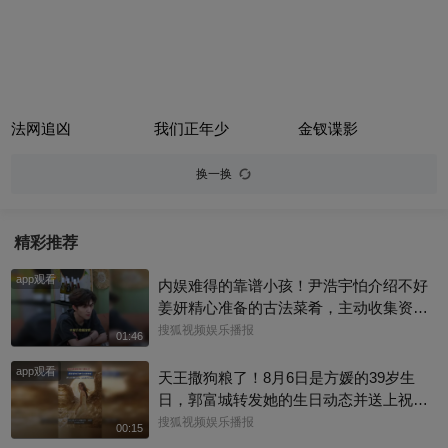
法网追凶
我们正年少
金钗谍影
换一换
精彩推荐
app观看
内娱难得的靠谱小孩！尹浩宇怕介绍不好
姜妍精心准备的古法菜肴，主动收集资料
做PDF菜单，标注菜品地域背景配图，连
搜狐视频娱乐播报
01:46
同事都可以直接拿来使用。还有谁没刷到
app观看
中餐厅这个暖心片段！#尹浩宇 #姜妍
天王撒狗粮了！8月6日是方媛的39岁生
日，郭富城转发她的生日动态并送上祝
福：“祝老婆生日快乐，身体健康，心想事
搜狐视频娱乐播报
00:15
成。”俩人结婚多年，育有3个女儿，日常