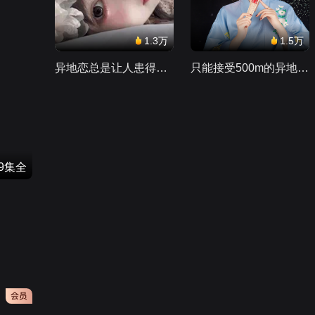
1.3万
1.5万
异地恋总是让人患得患失。。。
只能接受500m的异地恋，电动车没电了......
49集全