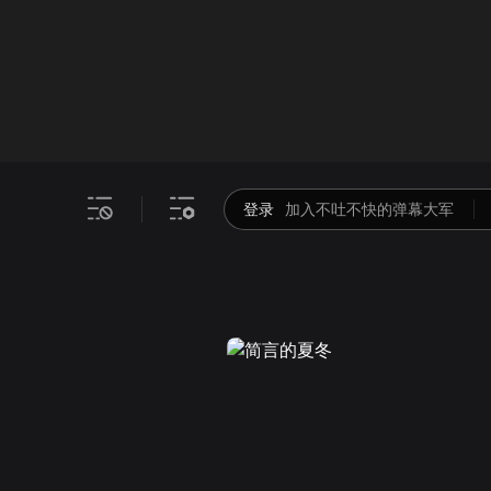
画面色彩调整
00
倍速
登录
加入不吐不快的弹幕大军