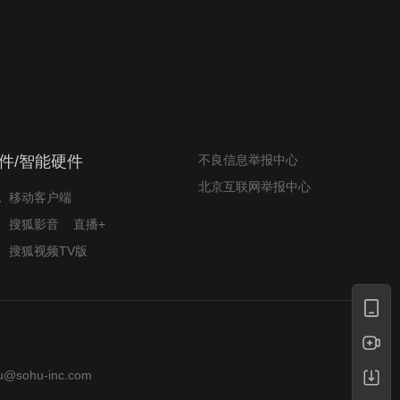
奇迹梦之队
小山羊威尔逆袭铸奇迹
件/智能硬件
不良信息举报中心
北京互联网举报中心
移动客户端
搜狐影音
直播+
搜狐视频TV版
u@sohu-inc.com