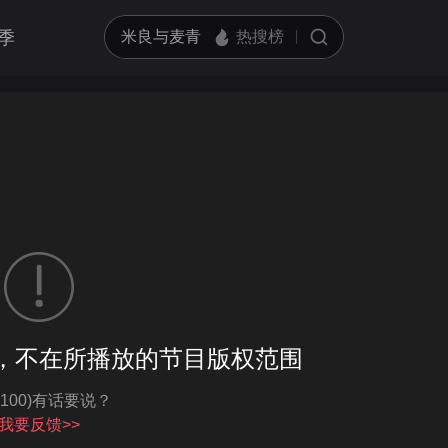
季
客户端播放
，不在所播放的节目版权范围
亮度
标准
-100)有话要说？
饱和度
100
循环播放
我要反馈>>
对比度
100
跳过片头片尾