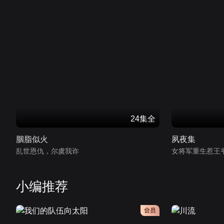
24集全
胭脂似火
夙夜集
乱世恩仇，尔虞我诈
女将军重生惹王
小编推荐
会员
会员