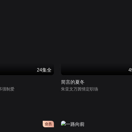
24集全
简言的夏冬
爷强制爱
朱亚文万茜情定职场
会员