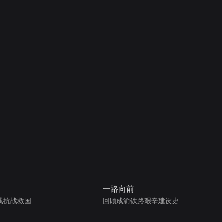
一路向前
戎抗战救国
回顾成渝铁路艰辛建设史