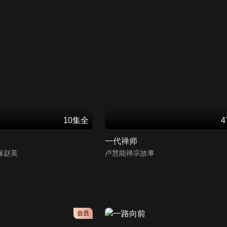
10集全
一代禅师
嫁赵英
卢慧能禅宗故事
会员