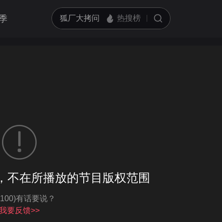
季
客户端播放
，不在所播放的节目版权范围
亮度
标准
-100)有话要说？
饱和度
100
循环播放
我要反馈>>
对比度
100
跳过片头片尾