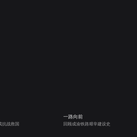
一路向前
戎抗战救国
回顾成渝铁路艰辛建设史