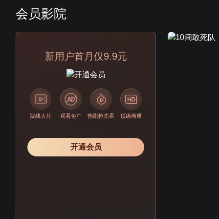
会员影院
会员
新用户首月仅9.9元
院线大片
观看免广
热剧抢先看
顶级画质
开通会员