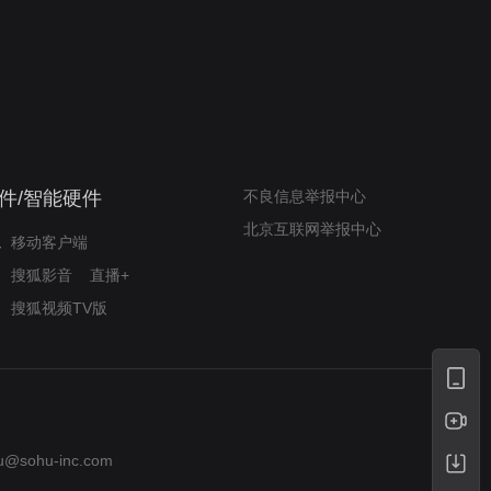
我的表兄维尼
律师文尼法庭无知遭监禁
件/智能硬件
不良信息举报中心
北京互联网举报中心
移动客户端
搜狐影音
直播+
搜狐视频TV版
u@sohu-inc.com