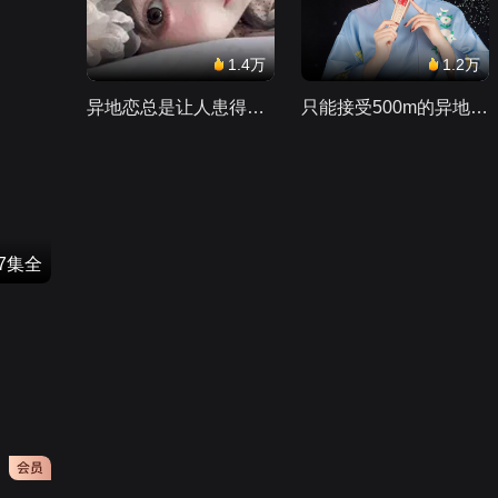
1.4万
1.2万
异地恋总是让人患得患失。。。
只能接受500m的异地恋，电动车没电了......
47集全