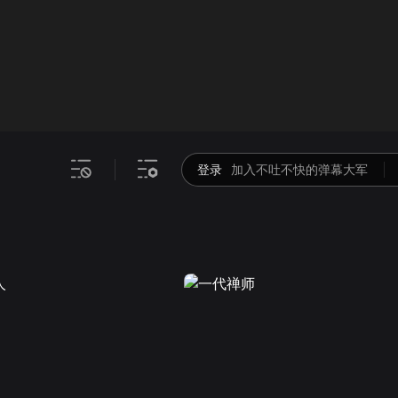
画面色彩调整
00
倍速
登录
加入不吐不快的弹幕大军