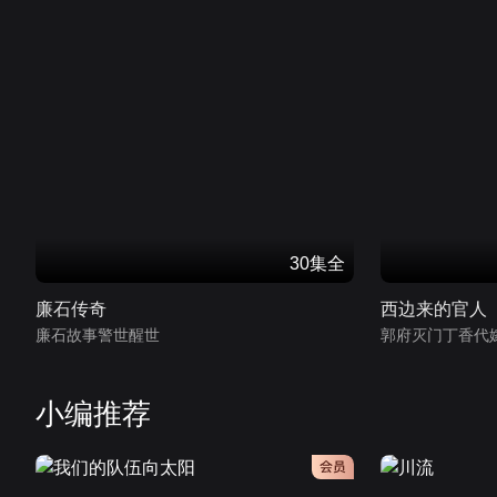
30集全
廉石传奇
西边来的官人
廉石故事警世醒世
郭府灭门丁香代
小编推荐
会员
会员