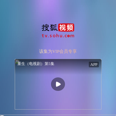
抱歉，该付费剧集仅支持APP专享（102）
该集为VIP会员专享
重生（电视剧）第5集
APP
重生（电视剧）第5集
APP
参与
评论