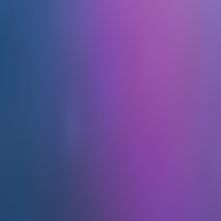
胭脂似火
夙夜集
金钗谍影
app观看
app观看
app观看
英雄吉鸿昌
相亲相爱一家人
简言的夏冬