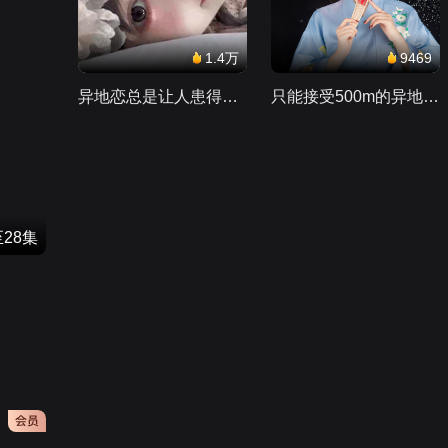
1.4万
9469
异地恋总是让人患得患失。。。
只能接受500m的异地恋，电动车没电了......
28集