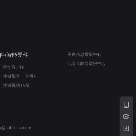
奇迹梦之队
小山羊威尔逆袭铸奇迹
件/智能硬件
不良信息举报中心
北京互联网举报中心
移动客户端
搜狐影音
直播+
搜狐视频TV版
u@sohu-inc.com