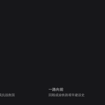
一路向前
戎抗战救国
回顾成渝铁路艰辛建设史