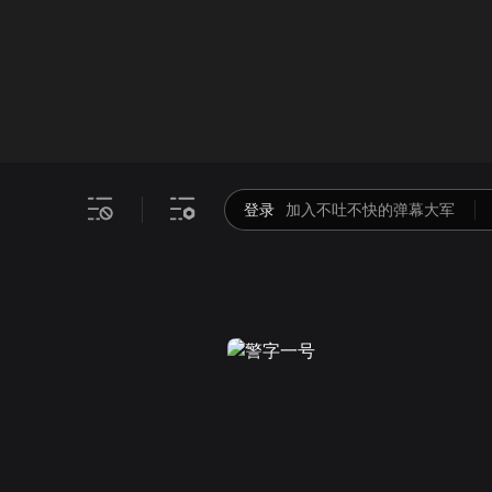
画面色彩调整
00
倍速
登录
加入不吐不快的弹幕大军