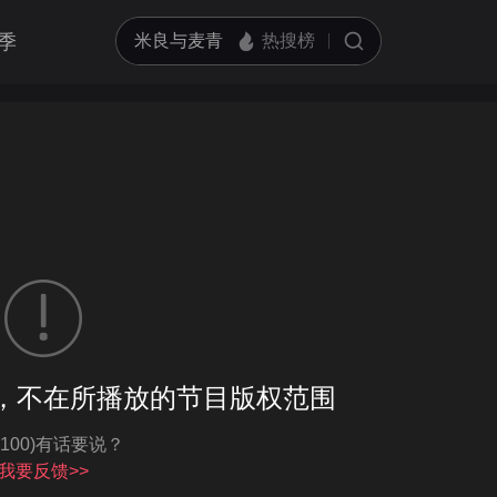
季
客户端播放
，不在所播放的节目版权范围
亮度
标准
-100)有话要说？
饱和度
100
循环播放
我要反馈>>
对比度
100
跳过片头片尾