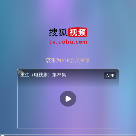
抱歉，该付费剧集仅支持APP专享（102）
该集为VIP会员专享
重生（电视剧）第25集
APP
重生（电视剧）第25集
APP
参与
评论