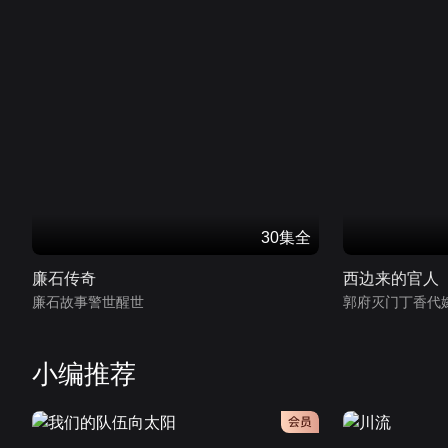
30集全
廉石传奇
西边来的官人
廉石故事警世醒世
郭府灭门丁香代
小编推荐
会员
会员