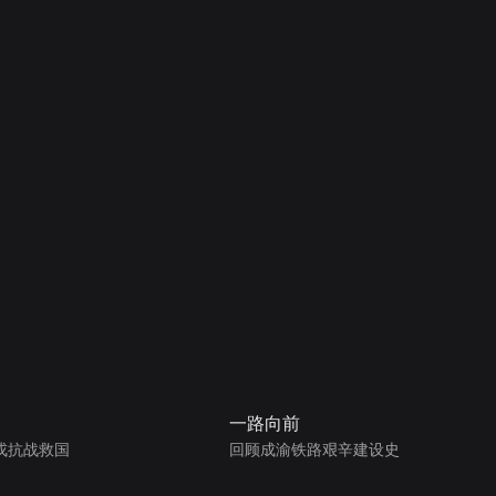
一路向前
戎抗战救国
回顾成渝铁路艰辛建设史