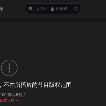
季
客户端播放
，不在所播放的节目版权范围
亮度
标准
-100)有话要说？
饱和度
100
循环播放
我要反馈>>
对比度
100
跳过片头片尾