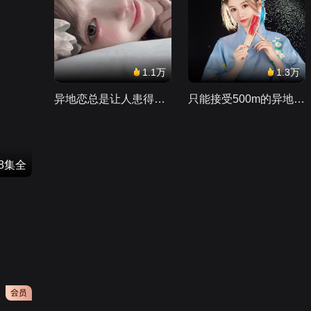
1.1万
1.3万
异地恋总是让人患得患失。。。
只能接受500m的异地恋，电动车没电了......
18集全