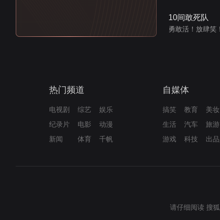
10间敢死队
勇敢活！放肆笑
热门频道
自媒体
电视剧
综艺
娱乐
搞笑
教育
美妆
纪录片
电影
动漫
生活
汽车
旅游
新闻
体育
千帆
游戏
科技
出品
请仔细阅读
搜狐