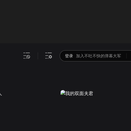
画面色彩调整
00
倍速
登录
加入不吐不快的弹幕大军