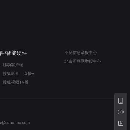
我的表兄维尼
律师文尼法庭无知遭监禁
件/智能硬件
不良信息举报中心
北京互联网举报中心
移动客户端
搜狐影音
直播+
搜狐视频TV版
u@sohu-inc.com