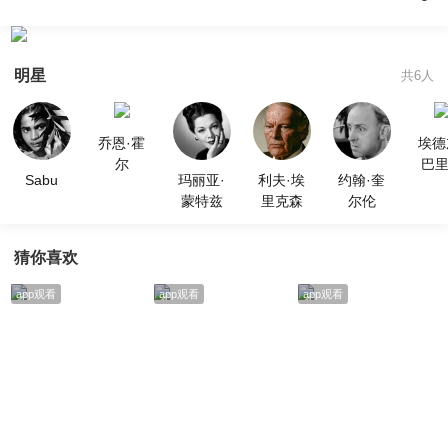
明星
共6人
乔恩·霍
埃德
尔
巴
Sabu
玛丽亚·
利夫·埃
约翰·奎
蒙特兹
里克森
尔伦
猜你喜欢
app观看
app观看
app观看