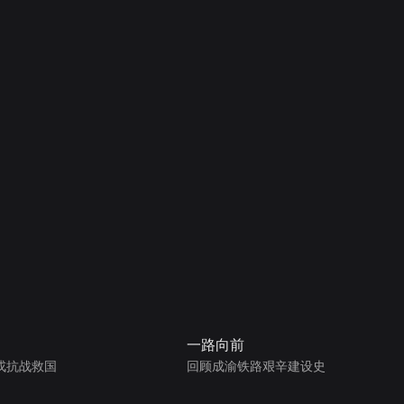
一路向前
戎抗战救国
回顾成渝铁路艰辛建设史