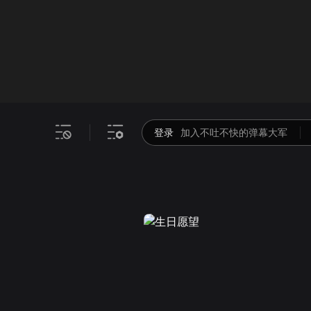
画面色彩调整
00
倍速
登录
加入不吐不快的弹幕大军