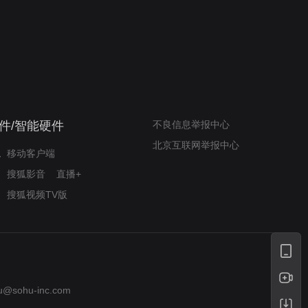
我的表兄维尼
律师文尼法庭无知遭监禁
件/智能硬件
不良信息举报中心
北京互联网举报中心
移动客户端
搜狐影音
直播+
搜狐视频TV版
u@sohu-inc.com