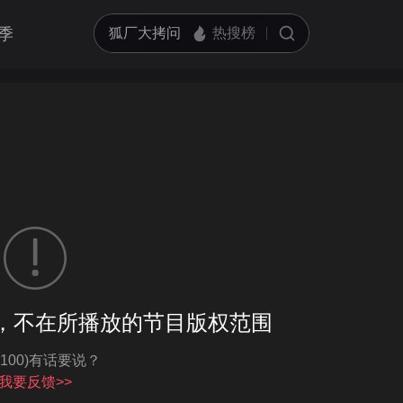
季
客户端播放
，不在所播放的节目版权范围
亮度
标准
-100)有话要说？
饱和度
100
循环播放
我要反馈>>
对比度
100
跳过片头片尾