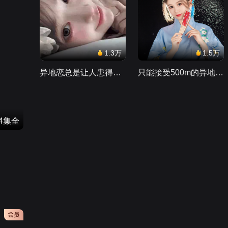
1.3万
1.5万
异地恋总是让人患得患失。。。
只能接受500m的异地恋，电动车没电了......
4集全